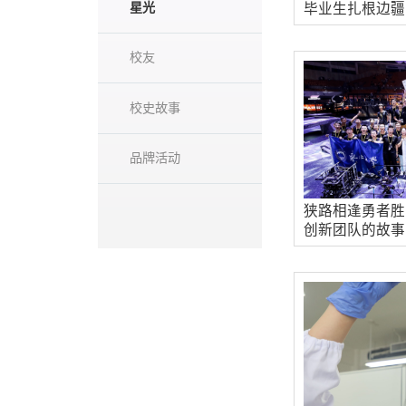
星光
毕业生扎根边疆
校友
校史故事
品牌活动
狭路相逢勇者胜 
创新团队的故事