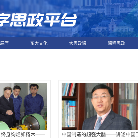
展厅
东大文化
大思政课
课程思政
 终身绚烂如椿木——
中国制造的超强大脑——讲述中国