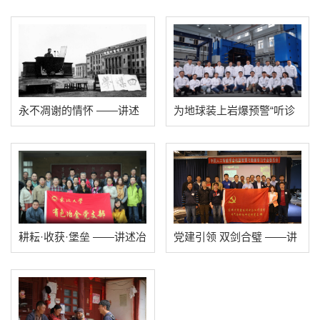
讲述东北大学岩爆科技攻
述东大人攻克钒钛磁铁矿
关小组的故事
冶炼世界难题的故事
永不凋谢的情怀 ——讲述
为地球装上岩爆预警“听诊
东北大学“54煤”班集体的故
器” ——讲述深部金属矿山
事
安全开采教育部重点实验
室党支部的故事
耕耘·收获·堡垒 ——讲述冶
党建引领 双剑合璧 ——讲
金学院有色金属冶金研究
述全国高校“双带头人”教师
所党支部的故事
党支部书记工作室电气工
程系第一党支部的故事