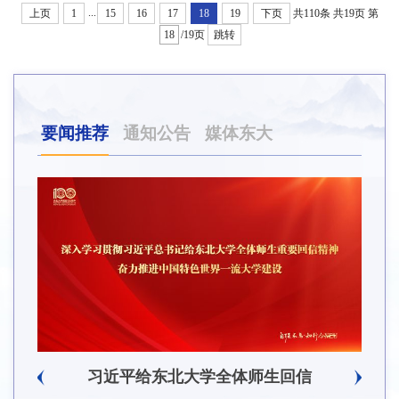
...
上页
1
15
16
17
18
19
下页
共110条
共19页
第
/19页
跳转
要闻推荐
通知公告
媒体东大
东北大学附属总医院揭牌仪式暨交流座谈会举行
东北大学举办树立和践行正确政绩观学习教育培训班