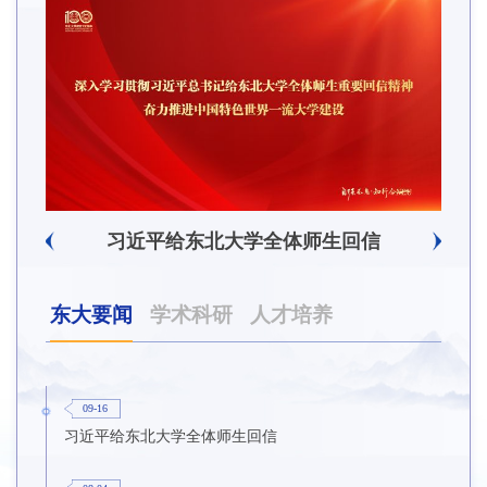
辽宁省卓越工程师培养联合体在东北大学成立
习近平给东北大学全体师生回信
东大要闻
学术科研
人才培养
09-16
习近平给东北大学全体师生回信