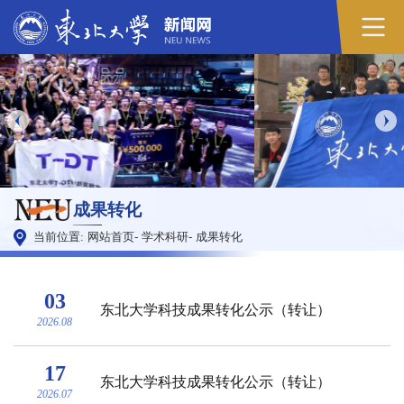
成果转化
当前位置:
网站首页
-
学术科研
-
成果转化
03
东北大学科技成果转化公示（转让）
2026.08
17
东北大学科技成果转化公示（转让）
2026.07