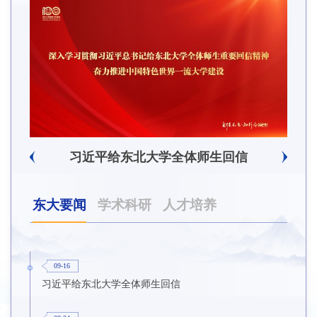
辽宁省卓越工程师培养联合体在东北大学成立
习近平给东北大学全体师生回信
东大要闻
学术科研
人才培养
09-16
习近平给东北大学全体师生回信