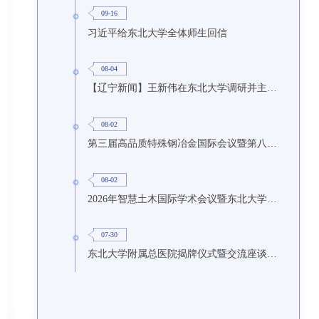
09-16
习近平给东北大学全体师生回信
08-04
【辽宁新闻】王新伟在东北大学调研并主持召开座谈会
08-02
第三届高品质特殊钢冶金国际会议暨第八届特种冶金技术学术会议在东北大学召开
08-02
2026年智慧土木国际学术会议暨东北大学研究生国际暑期学校第九期在东北大学召开
07-30
东北大学附属总医院揭牌仪式暨交流座谈会举行