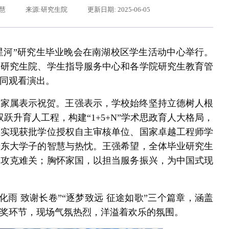
钰慧
来源:研究生院
更新日期: 2025-06-05
逐梦星河”研究生毕业晚会在南湖校区学生活动中心举行。
、研究生院、学生指导服务中心和各学院研究生教育管
同观看演出。
、家属表示祝贺。王强表示，学校始终坚持立德树人根
跃升育人工程，构建“1+5+N”学术思政育人大格局，
继实现获批学位授权自主审核单位、国家卓越工程师学
辽宁省卓越工程师培养联合体在东北大学成立
习近平给东北大学全体师生回信
着东大学子的智慧与热忱。王强希望，全体毕业研究生
力攻克难关；胸怀家国，以担当服务振兴，为中国式现
化雨 致谢长卷”“逐梦致远 征途如歌”三个篇章，涵盖
奖环节，现场气氛热烈，洋溢着欢乐的氛围。