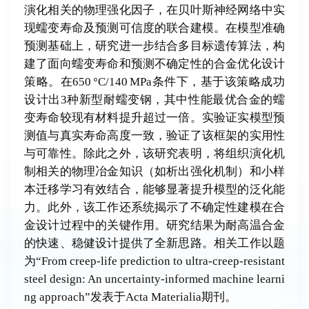
演化相关的物理强化因子，在贝叶斯神经网络中实
现蠕变寿命及预测可信度的联合建模。在模型准确
预测基础上，研究进一步结合多目标遗传算法，构
建了面向蠕变寿命和预测不确定性的合金优化设计
策略。在650 °C/140 MPa条件下，基于该策略成功
设计出3种新型耐蠕变钢，其中性能最优合金的蠕
变寿命较现有材料提升超过一倍。实验证实模型预
测值与真实寿命高度一致，验证了该框架的实用性
与可靠性。除此之外，该研究表明，将组织演化机
制相关的物理冶金知识（如析出强化机制）和小样
本迁移学习有效结合，能够显著提升模型的泛化能
力。此外，该工作还系统揭示了不确定性建模在合
金设计过程中的关键作用。研究结果为耐高温合金
的快速、稳健设计提供了全新思路。相关工作以题
为“From creep-life prediction to ultra-creep-resistant
steel design: An uncertainty-informed machine learni
ng approach”发表于Acta Materialia期刊。