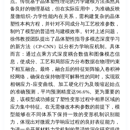
点。传统基于晶体塑性理论的力学建模方法虽然具
备良好的物理基础，但在实际应用中，为准确反映
显微组织-力学性能内在关系，需构建复杂的晶体
塑性本构方程，并针对不同成分与工艺校准参数，
制约了模型的普适性与建模效率。针对上述问题，
徐伟教授团队提出了晶体塑性指导多模态深度学习
的新方法（CP-CNN）以分析力学响应机制。具体
而言：通过点乘方式深度耦合数值和图像模态信
息，使成分、工艺和局部应力分布数据在物理约束
下相互融合。最终，融合后的特征矩阵输入卷积神
经网络，确保在保持物理可解释性的同时，实现双
相钢应力-应变曲线、加工硬化行为及颈缩起始点
的准确预测，平均预测精度达96.6%。更为重要的
是，该模型成功捕捉了塑性变形过程中相界区域的
应力集中特征。在无需修改本构参数的前提下，模
型能够在不同体系下保持一致的变形机制识别能
力，体现出对微观力学响应过程的良好表征能力，
为进一步开展材料力学机制的普适性深化研究提供