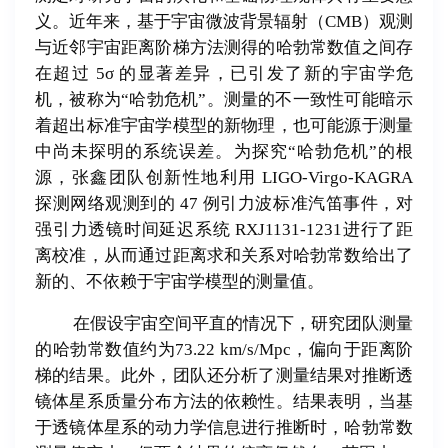
义。近年来，基于宇宙微波背景辐射（
CMB
）观测
与近邻宇宙距离阶梯方法测得的哈勃常数值之间存
在超过
5σ
的显著差异，已引发了新的宇宙学危
机，被称为
“
哈勃危机
”
。测量的不一致性可能暗示
着超出标准宇宙学模型的新物理，也可能源于测量
中尚未探明的系统误差。为探究
“
哈勃危机
”
的根
源，张鑫团队创新性地利用
LIGO-Virgo-KAGRA
探测网络观测到的
47
例引力波标准汽笛事件，对
强引力透镜时间延迟系统
RXJ1131-1231
进行了距
离校准，从而通过距离求和关系对哈勃常数给出了
新的、不依赖于宇宙学模型的测量值。
在假设宇宙空间平直的情况下，研究团队测量
的哈勃常数值约为
73.22 km/s/Mpc
，偏向于距离阶
梯的结果。此外，团队还分析了测量结果对推断透
镜体星系质量分布方法的依赖性。结果表明，当基
于透镜体星系的动力学信息进行推断时，哈勃常数