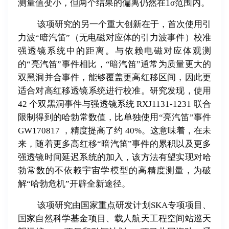
测量值变小，但两个结果的偏离仍然在
1σ
范围内。
该项研究的另一个重大创新在于，首次使用引
力波
“
暗汽笛
”
（无电磁对应体的引力波事件）校准
强透镜系统中的距离。与依赖电磁对应体观测
的
“
亮汽笛
”
事件相比，
“
暗汽笛
”
通常为质量更大的
双黑洞并合事件，能够覆盖更高红移区间，因此更
适合对高红移透镜系统进行校准。研究发现，使用
42
个双黑洞事件与强透镜系统
RXJ1131-1231
联合
限制得到的哈勃常数值，比单独使用
“
亮汽笛
”
事件
GW170817
，精度提高了约
40%
。这意味着，在未
来，随着更多高红移
“
暗汽笛
”
事件的累积以及更多
强透镜时间延迟系统的加入，该方法有望实现对哈
勃常数的不依赖宇宙学模型的高精度测量，为破
解
“
哈勃危机
”
开辟全新途径。
该项研究由国家重点研发计划
SKA
专项项目、
国家自然科学基金项目、载人航天工程空间站巡天