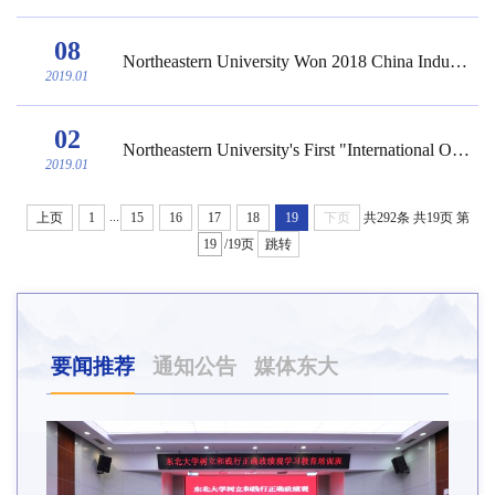
08
Northeastern University Won 2018 China Industry-University-Research Cooperation Innovat...
2019.01
02
Northeastern University's First "International Outstanding Young Scientists Project" Wa...
2019.01
...
上页
1
15
16
17
18
19
下页
共292条
共19页
第
/19页
跳转
要闻推荐
通知公告
媒体东大