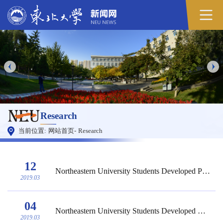
Research
当前位置:
网站首页
-
Research
12
Northeastern University Students Developed Portable Ultrasonic Devices That Can Do Phys...
2019.03
04
Northeastern University Students Developed Wheeled Robot That Can Lean Forward 55°Low t...
2019.03