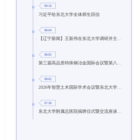
09-16
习近平给东北大学全体师生回信
08-04
【辽宁新闻】王新伟在东北大学调研并主持召开座谈会
08-02
第三届高品质特殊钢冶金国际会议暨第八届特种冶金技术学术会议在东北大学召开
08-02
2026年智慧土木国际学术会议暨东北大学研究生国际暑期学校第九期在东北大学召开
07-30
东北大学附属总医院揭牌仪式暨交流座谈会举行