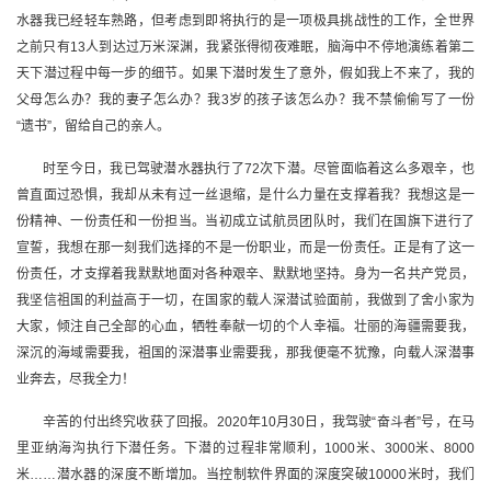
水器我已经轻车熟路，但考虑到即将执行的是一项极具挑战性的工作，全世界
之前只有13人到达过万米深渊，我紧张得彻夜难眠，脑海中不停地演练着第二
天下潜过程中每一步的细节。如果下潜时发生了意外，假如我上不来了，我的
父母怎么办？我的妻子怎么办？我3岁的孩子该怎么办？我不禁偷偷写了一份
“遗书”，留给自己的亲人。
时至今日，我已驾驶潜水器执行了72次下潜。尽管面临着这么多艰辛，也
曾直面过恐惧，我却从未有过一丝退缩，是什么力量在支撑着我？我想这是一
份精神、一份责任和一份担当。当初成立试航员团队时，我们在国旗下进行了
宣誓，我想在那一刻我们选择的不是一份职业，而是一份责任。正是有了这一
份责任，才支撑着我默默地面对各种艰辛、默默地坚持。身为一名共产党员，
我坚信祖国的利益高于一切，在国家的载人深潜试验面前，我做到了舍小家为
大家，倾注自己全部的心血，牺牲奉献一切的个人幸福。壮丽的海疆需要我，
深沉的海域需要我，祖国的深潜事业需要我，那我便毫不犹豫，向载人深潜事
业奔去，尽我全力！
辛苦的付出终究收获了回报。2020年10月30日，我驾驶“奋斗者”号，在马
里亚纳海沟执行下潜任务。下潜的过程非常顺利，1000米、3000米、8000
米……潜水器的深度不断增加。当控制软件界面的深度突破10000米时，我们