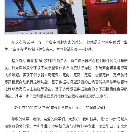
在这次海试中，有一个名字引起大家的关注，他就是东北大学优秀毕业
生、“奋斗者”号控制软件负责人、主驾驶试航员——赵兵。
赵兵作为“奋斗者”号控制软件负责人，负责潜水器核心控制软件的设计与研
发，针对深渊复杂环境下大惯量载体多自由度航行操控、系统安全可靠运行等
技术难题，实现了潜水器自动定深、定向、定高、定速、悬停定位、定点航行
等高精度自动航行控制功能，基于数据与模型预测的在线智能故障诊断与容错
控制以及海底自主避碰等功能，基于多传感器数据融合的水下高精度组合导航
功能。其中，水平面和垂直面航行控制性能指标达到国际先进水平。
【赵兵在2021年“大学声”成长计划成果汇报会上的演讲实录】
尊敬的领导、老师，亲爱的同学们，大家好！我叫赵兵，是“奋斗者”号载人
潜水器的总驾驶，本科毕业于理学院信息与计算科学专业，硕士毕业于东北大