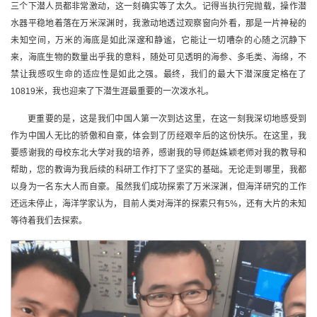
三个下潜人员都非常激动，这一刻确实等了太久。记得当执行完抛载，操作潜
水器平稳地着落在万米深渊时，我激动地透过观察窗向外看，那是一片神秘的
未知空间，万米的海底是如此深邃和静谧，它能让一切嘈杂的心随之沉静下
来，海底生物的数量出乎我的意料，随处可见透明的海参、多毛类、海绵，不
禁让我感叹生命的适应性是如此之强。最终，我们的最大下潜深度定格在了
10819米，我也迎来了下潜生涯最重要的一次泼水礼。
更重要的是，这是我们中国人第一次到达这里，在这一刻我深切地感受到
作为中国人无比的骄傲和自豪，体会到了历经艰辛后的这份快乐。在这里，我
要感谢我的母校东北大学对我的培养，感谢我的导师赵姝颖老师对我的教导和
帮助，您的教诲为我后续的科研工作打下了坚实的基础。无论走到哪里，我都
以身为一名东大人而自豪。虽然我们成功探索了万米深渊，但海洋研究的工作
还远未停止，海洋学家认为，目前人类对海洋的探索只有5%，还有大片的未知
等待着我们去探索。