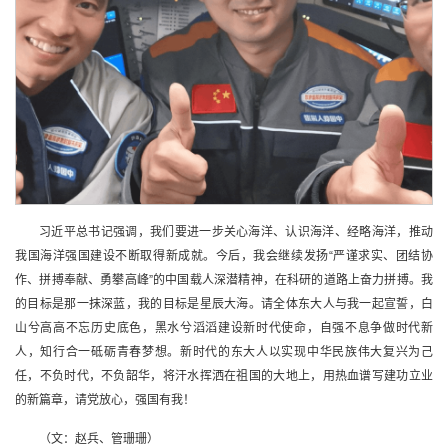
习近平总书记强调，我们要进一步关心海洋、认识海洋、经略海洋，推动
我国海洋强国建设不断取得新成就。今后，我会继续发扬“严谨求实、团结协
作、拼搏奉献、勇攀高峰”的中国载人深潜精神，在科研的道路上奋力拼搏。我
的目标是那一抹深蓝，我的目标是星辰大海。请全体东大人与我一起宣誓，白
山兮高高不忘历史底色，黑水兮滔滔建设新时代使命，自强不息争做时代新
人，知行合一砥砺青春梦想。新时代的东大人以实现中华民族伟大复兴为己
任，不负时代，不负韶华，将汗水挥洒在祖国的大地上，用热血谱写建功立业
的新篇章，请党放心，强国有我！
（文：赵兵、管珊珊）