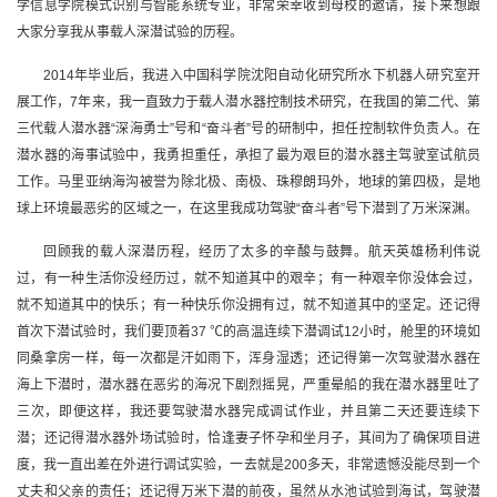
学信息学院模式识别与智能系统专业，非常荣幸收到母校的邀请，接下来想跟
大家分享我从事载人深潜试验的历程。
2014年毕业后，我进入中国科学院沈阳自动化研究所水下机器人研究室开
展工作，7年来，我一直致力于载人潜水器控制技术研究，在我国的第二代、第
三代载人潜水器“深海勇士”号和“奋斗者”号的研制中，担任控制软件负责人。在
潜水器的海事试验中，我勇担重任，承担了最为艰巨的潜水器主驾驶室试航员
工作。马里亚纳海沟被誉为除北极、南极、珠穆朗玛外，地球的第四极，是地
球上环境最恶劣的区域之一，在这里我成功驾驶“奋斗者”号下潜到了万米深渊。
回顾我的载人深潜历程，经历了太多的辛酸与鼓舞。航天英雄杨利伟说
过，有一种生活你没经历过，就不知道其中的艰辛；有一种艰辛你没体会过，
就不知道其中的快乐；有一种快乐你没拥有过，就不知道其中的坚定。还记得
首次下潜试验时，我们要顶着37 ℃的高温连续下潜调试12小时，舱里的环境如
同桑拿房一样，每一次都是汗如雨下，浑身湿透；还记得第一次驾驶潜水器在
海上下潜时，潜水器在恶劣的海况下剧烈摇晃，严重晕船的我在潜水器里吐了
三次，即便这样，我还要驾驶潜水器完成调试作业，并且第二天还要连续下
潜；还记得潜水器外场试验时，恰逢妻子怀孕和坐月子，其间为了确保项目进
度，我一直出差在外进行调试实验，一去就是200多天，非常遗憾没能尽到一个
丈夫和父亲的责任；还记得万米下潜的前夜，虽然从水池试验到海试，驾驶潜