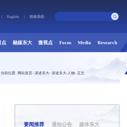
|
English
|
投稿系统
看点
融媒东大
微视点
Focus
Media
Research
当前位置:
网站首页
-
讲述东大
-
讲述东大-人物
-
正文
要闻推荐
通知公告
媒体东大