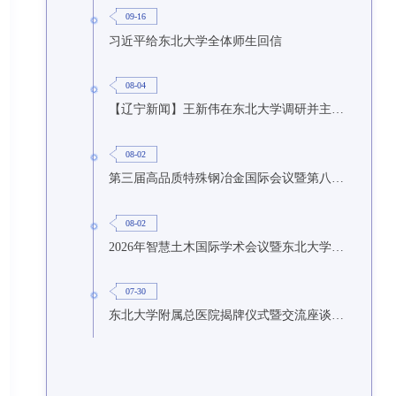
09-16
习近平给东北大学全体师生回信
08-04
【辽宁新闻】王新伟在东北大学调研并主持召开座谈会
08-02
第三届高品质特殊钢冶金国际会议暨第八届特种冶金技术学术会议在东北大学召开
08-02
2026年智慧土木国际学术会议暨东北大学研究生国际暑期学校第九期在东北大学召开
07-30
东北大学附属总医院揭牌仪式暨交流座谈会举行