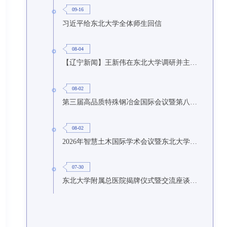
09-16
习近平给东北大学全体师生回信
08-04
【辽宁新闻】王新伟在东北大学调研并主持召开座谈会
08-02
第三届高品质特殊钢冶金国际会议暨第八届特种冶金技术学术会议在东北大学召开
08-02
2026年智慧土木国际学术会议暨东北大学研究生国际暑期学校第九期在东北大学召开
07-30
东北大学附属总医院揭牌仪式暨交流座谈会举行