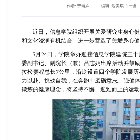
作者: 宁靖姝
编辑: 迟美琪 白一含
近日，信息学院组织开展关爱研究生身心
和文化浸润有机结合，进一步营造了关爱身心健
5月24日，学院举办迎接信息学院建院三
委副书记、副院长（兼）吕志娟出席活动并鼓
拉松赛程总长7公里，沿途设置四个学院发展
力以赴、挑战自我，在奔跑中磨砺意志、强健
辽宁省卓越工程师培养联合体在东北大学成立
习
锻炼的健康理念，将坚持不懈、迎难而上的运动