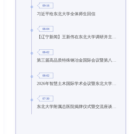
09-16
习近平给东北大学全体师生回信
08-04
【辽宁新闻】王新伟在东北大学调研并主持召开座谈会
08-02
第三届高品质特殊钢冶金国际会议暨第八届特种冶金技术学术会议在东北大学召开
08-02
2026年智慧土木国际学术会议暨东北大学研究生国际暑期学校第九期在东北大学召开
07-30
东北大学附属总医院揭牌仪式暨交流座谈会举行