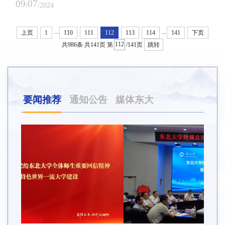
兴伟教授作专题报告。学院领导班子成员、各系部（办公室）主
09
07
/
/2024
任、本科新生班导师、学生工作干部及全体2024级本科新生到场聆
听。王兴伟以“深入学习贯彻习近平总书记重要回信精神，如何在大
...
...
上页
1
110
111
112
113
114
141
下页
学阶段成长成才”为主题，围绕学科发展、认识大学、明确使命、培
养思维、锻炼能力、强化学风、全面发展等方面与...
共986条
共141页
第
/141页
跳转
要闻推荐
通知公告
媒体东大