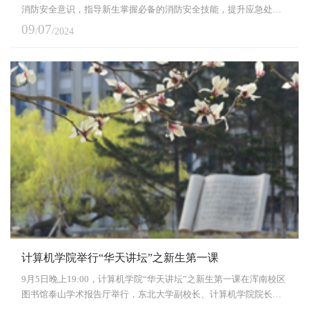
消防安全意识，指导新生掌握必备的消防安全技能，提升应急处突
的能力，9月5日下午，东北大学2024级学生消防演练大会在南湖校
09
07
/
/2024
区五四体育场举行。和平消防救援局局长罗伟，南湖派出所副所长
吴邦民，东北大学副校长王辉，南湖校区2024级军训团团长、
32126部队少校赵赫以及相关部门和学院负责同志出席大会。王辉表
示，安全是人类永恒的话题，是个人发展的前提，是家庭幸...
计算机学院举行“华天讲坛”之新生第一课
9月5日晚上19:00，计算机学院“华天讲坛”之新生第一课在浑南校区
图书馆泰山学术报告厅举行，东北大学副校长、计算机学院院长王