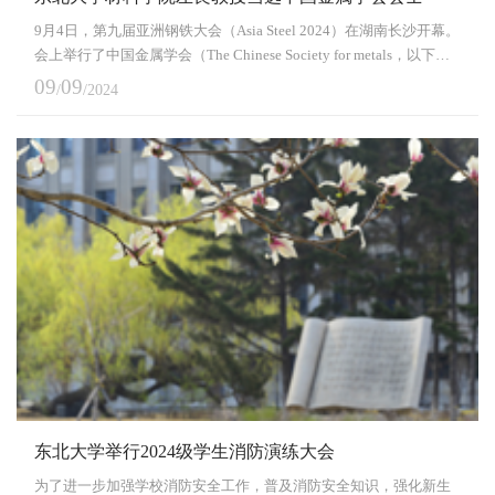
9月4日，第九届亚洲钢铁大会（Asia Steel 2024）在湖南长沙开幕。
会上举行了中国金属学会（The Chinese Society for metals，以下简
称CSM）会士证书颁发仪式，材料学院左良教授被授予“中国金属学
09
09
/
/2024
会会士”。会士评选委员会对左良教授在金属材料领域的杰出成绩和
长期以来对CSM发展的重要贡献给予高度评价。左良教授，国家级
人才项目获得者、全国模范教师、国家百千万人才入选者、全国优
秀科技工作者、全国留学回国人员杰出成就奖...
东北大学举行2024级学生消防演练大会
为了进一步加强学校消防安全工作，普及消防安全知识，强化新生