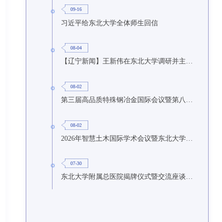
09-16
习近平给东北大学全体师生回信
08-04
【辽宁新闻】王新伟在东北大学调研并主持召开座谈会
08-02
第三届高品质特殊钢冶金国际会议暨第八届特种冶金技术学术会议在东北大学召开
08-02
2026年智慧土木国际学术会议暨东北大学研究生国际暑期学校第九期在东北大学召开
07-30
东北大学附属总医院揭牌仪式暨交流座谈会举行