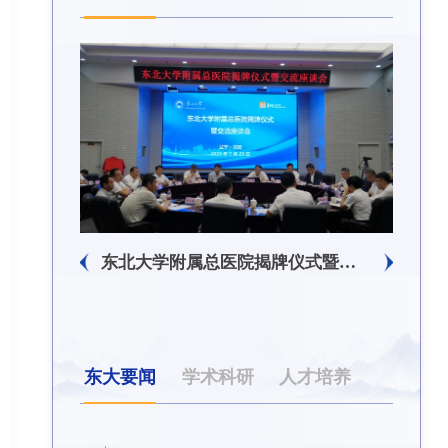
东北大学附属总医院揭牌仪式暨交流座谈会举行
东北大学举办树立和践行正
东大要闻
学术科研
人才培养