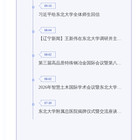
09-16
习近平给东北大学全体师生回信
08-04
【辽宁新闻】王新伟在东北大学调研并主持召开座谈会
08-02
第三届高品质特殊钢冶金国际会议暨第八届特种冶金技术学术会议在东北大学召开
08-02
2026年智慧土木国际学术会议暨东北大学研究生国际暑期学校第九期在东北大学召开
07-30
东北大学附属总医院揭牌仪式暨交流座谈会举行