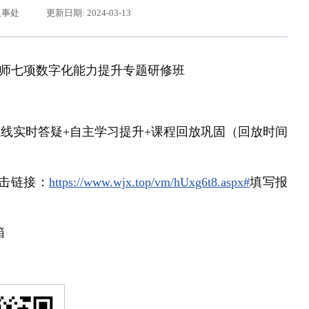
人事处
更新日期: 2024-03-13
师七项数字化能力提升专题研修班
在线实时答疑+自主学习提升+课程回放巩固（回放时间
习近平给东北大学全体师生回信
击链接：
https://www.wjx.top/vm/hUxg6t8.aspx#
填写报
箱