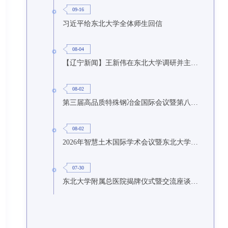
09-16
习近平给东北大学全体师生回信
08-04
【辽宁新闻】王新伟在东北大学调研并主持召开座谈会
08-02
第三届高品质特殊钢冶金国际会议暨第八届特种冶金技术学术会议在东北大学召开
08-02
2026年智慧土木国际学术会议暨东北大学研究生国际暑期学校第九期在东北大学召开
07-30
东北大学附属总医院揭牌仪式暨交流座谈会举行