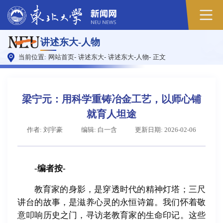
原
讲述东大-人物
图
当前位置:
网站首页
-
讲述东大
-
讲述东大-人物
-
正文
梁宁元：用科学重铸冶金工艺，以师心铺
就育人坦途
作者: 刘宇豪
编辑: 白一含
更新日期: 2026-02-06
-编者按-
教育家的身影，是穿透时代的精神灯塔；三尺
讲台的故事，是滋养心灵的永恒诗篇。我们怀着敬
意叩响历史之门，寻访老教育家的生命印记。这些