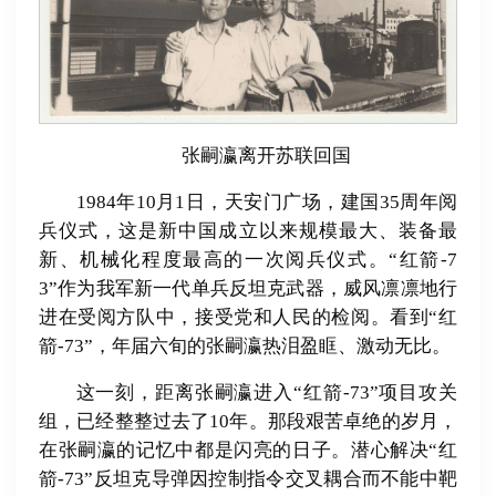
张嗣瀛离开苏联回国
1984年10月1日，天安门广场，建国35周年阅
兵仪式，这是新中国成立以来规模最大、装备最
新、机械化程度最高的一次阅兵仪式。“红箭-7
3”作为我军新一代单兵反坦克武器，威风凛凛地行
进在受阅方队中，接受党和人民的检阅。看到“红
箭-73”，年届六旬的张嗣瀛热泪盈眶、激动无比。
这一刻，距离张嗣瀛进入“红箭-73”项目攻关
组，已经整整过去了10年。那段艰苦卓绝的岁月，
在张嗣瀛的记忆中都是闪亮的日子。潜心解决“红
箭-73”反坦克导弹因控制指令交叉耦合而不能中靶