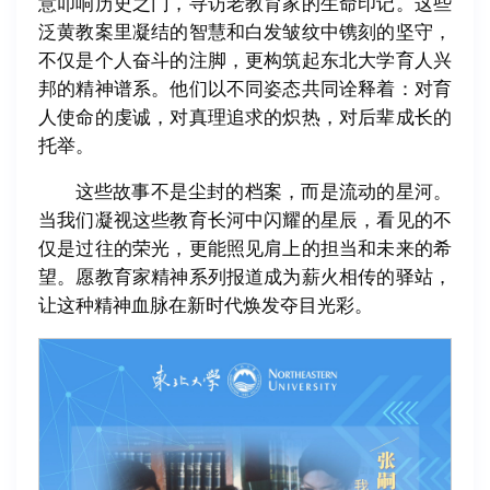
意叩响历史之门，寻访老教育家的生命印记。这些
泛黄教案里凝结的智慧和白发皱纹中镌刻的坚守，
不仅是个人奋斗的注脚，更构筑起东北大学育人兴
邦的精神谱系。他们以不同姿态共同诠释着：对育
人使命的虔诚，对真理追求的炽热，对后辈成长的
托举。
这些故事不是尘封的档案，而是流动的星河。
当我们凝视这些教育长河中闪耀的星辰，看见的不
仅是过往的荣光，更能照见肩上的担当和未来的希
望。愿教育家精神系列报道成为薪火相传的驿站，
让这种精神血脉在新时代焕发夺目光彩。