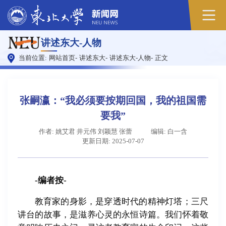
原
讲述东大-人物
图
当前位置:
网站首页
-
讲述东大
-
讲述东大-人物
-
正文
张嗣瀛：“我必须要按期回国，我的祖国需
要我”
作者: 姚艾君 井元伟 刘颖慧 张蕾
编辑: 白一含
更新日期: 2025-07-07
-编者按-
教育家的身影，是穿透时代的精神灯塔；三尺
讲台的故事，是滋养心灵的永恒诗篇。我们怀着敬