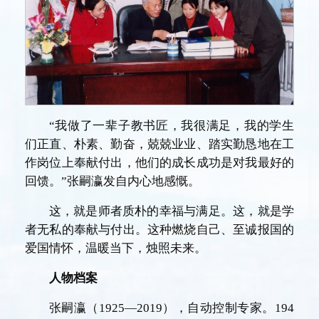
“我做了一辈子教书匠，我很满足，我的学生
们正直、朴素、勤奋，兢兢业业、踏实勤恳地在工
作岗位上奉献付出，他们的成长成功是对我最好的
回馈。”张嗣瀛发自内心地感慨。
这，就是师者质朴的幸福与满足。这，就是学
者无私的奉献与付出。这种燃烧自己、至诚报国的
爱国情怀，温暖当下，烛照未来。
人物档案
张嗣瀛（1925—2019），自动控制专家。194