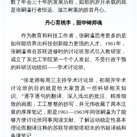
数了年会三十年的发展历程，如歌的岁月承载的就
是张嗣瀛行者恒远、滋兰树蕙的皓首丹心。
丹心育桃李，
韶华铸师魂
作为教育和科技工作者，张嗣瀛思考更多的是
如何能培养出科技创新能力更强的人才。1961年，
张嗣瀛将在苏联进修时的讨论班形式引入教研室，
成立了东北工学院第一个个人发起、不受行政干预
的科研活动组织——学术讨论班。
“张老师每周三主持学术讨论班，初期开学术
讨论班的目的就是给大家普及一些科研相关知
识。”逐字逐句的翻译、深入浅出的批注、精准细
致的画图，工工整整的抄写，井元伟收藏了两本泛
黄的厚厚笔记，那是1961—1963年间张嗣瀛为了能
够方便讨论班同事阅读文献、了解运动稳定性基本
理论而翻译注释的苏联导师契塔耶夫的书籍译稿和
备课笔记。