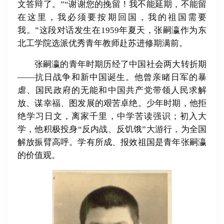
文答辩了。”“谢谢您的挽留！我不能延期，不能留
在这里，我必须要按期回国，我的祖国需要
我。”这段对话发生在1959年夏天，张嗣瀛作为东
北工学院选派优秀青年教师赴苏进修期满前。
张嗣瀛的青年时期历经了中国社会两大转折期
——抗日战争和新中国诞生。他曾亲睹日军的暴
虐、国民政府的无能和中国共产党带领人民求解
放、谋幸福、图发展的艰苦卓绝。少年时期，他拒
绝学习日文，离家千里，中学苦读强识；初入大
学，他积极投身“反内战、反饥饿”大游行，为全国
解放振臂高呼。学有所成、报效祖国是青年张嗣瀛
的价值观。