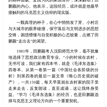
的精神面貌、爱国为民的家国情怀，深深触动了田
鹏颖的内心。他表示，这段经历，或许就是他最早
接触到的马克思主义信仰的现实版。
一颗真理的种子，在心中悄悄发了芽。小村庄
与大城市的眼界碰撞，保守落后与文明进步的思想
交锋，困惑懵懂与自觉积极的心态较量，点燃了田
鹏颖“走出去”的渴望。
1981年，田鹏颖考入沈阳师范大学，毫不犹豫
地选择了思想政治教育专业。“小的时候在农村，
无书可读，我们家有四本书，就是《毛泽东选集》
四卷本。从第一卷第一篇《中国社会各阶级的分
析》到第四卷的最后一篇文章《唯心历史观的破
产》，一共159篇，每天早晨就在农村家的院子里
走来走去，反复朗读，直至成诵，这让我终身受
益。”学习《毛泽东选集》的经历，也是田鹏颖选
择马克思主义理论方向的一个重要契机。