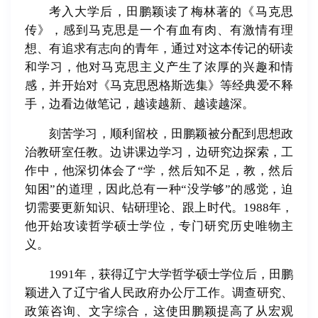
考入大学后，田鹏颖读了梅林著的《马克思
传》，感到马克思是一个有血有肉、有激情有理
想、有追求有志向的青年，通过对这本传记的研读
和学习，他对马克思主义产生了浓厚的兴趣和情
感，并开始对《马克思恩格斯选集》等经典爱不释
手，边看边做笔记，越读越新、越读越深。
刻苦学习，顺利留校，田鹏颖被分配到思想政
治教研室任教。边讲课边学习，边研究边探索，工
作中，他深切体会了“学，然后知不足，教，然后
知困”的道理，因此总有一种“没学够”的感觉，迫
切需要更新知识、钻研理论、跟上时代。1988年，
他开始攻读哲学硕士学位，专门研究历史唯物主
义。
1991年，获得辽宁大学哲学硕士学位后，田鹏
颖进入了辽宁省人民政府办公厅工作。调查研究、
政策咨询、文字综合，这使田鹏颖提高了从宏观