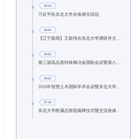
09-16
习近平给东北大学全体师生回信
08-04
【辽宁新闻】王新伟在东北大学调研并主持召开座谈会
08-02
第三届高品质特殊钢冶金国际会议暨第八届特种冶金技术学术会议在东北大学召开
08-02
2026年智慧土木国际学术会议暨东北大学研究生国际暑期学校第九期在东北大学召开
07-30
东北大学附属总医院揭牌仪式暨交流座谈会举行