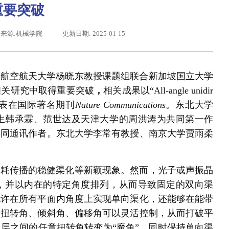
重要突破
来源:机械学院
更新日期: 2025-01-15
阳航空航天大学杨晓东教授课题组联合新加坡国立大学
相关研究中取得重要突破
，
相关成果以“All-angle unidir
es”为题，发表在国际著名期刊
Nature Communications
。东北大学
生韩承霖、范世达及天津大学的周洪涛为共同第一作
共同通讯作者。东北大学李常有教授、南京大学贾雨柔
平给东北大学全体师生回信
损耗传播的稳健渠化等新颖现象。然而，光子或声振晶
，并以内在的特定角度排列，从而导致固定的双向渠
允许在所有平面内角度上实现单向渠化，还能够在能带
的扭转角、倾斜角、偏移角可以灵活控制，从而打破平
层之间的任意扭转角转变为“魔角”，同时保持单向渠