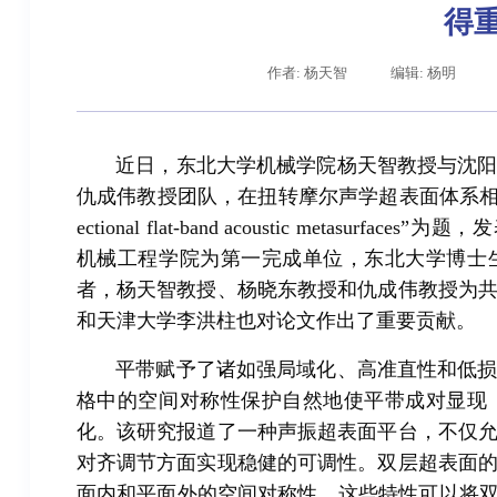
得
作者: 杨天智
编辑: 杨明
近日，东北大学机械学院杨天智教授与沈
仇成伟教授团队，在扭转摩尔声学超表面体系
ectional flat-band acoustic metasurfac
机械工程学院为第一完成单位，东北大学博士
者，杨天智教授、杨晓东教授和仇成伟教授为
辽宁省卓越工程师培养联合体在东北大学成立
习近
和天津大学李洪柱也对论文作出了重要贡献。
平带赋予了诸如强局域化、高准直性和低
格中的空间对称性保护自然地使平带成对显现
化。该研究报道了一种声振超表面平台，不仅
对齐调节方面实现稳健的可调性。双层超表面
面内和平面外的空间对称性。这些特性可以将双