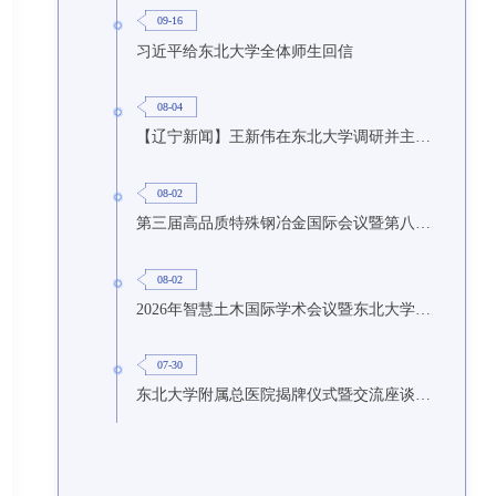
09-16
习近平给东北大学全体师生回信
08-04
【辽宁新闻】王新伟在东北大学调研并主持召开座谈会
08-02
第三届高品质特殊钢冶金国际会议暨第八届特种冶金技术学术会议在东北大学召开
08-02
2026年智慧土木国际学术会议暨东北大学研究生国际暑期学校第九期在东北大学召开
07-30
东北大学附属总医院揭牌仪式暨交流座谈会举行