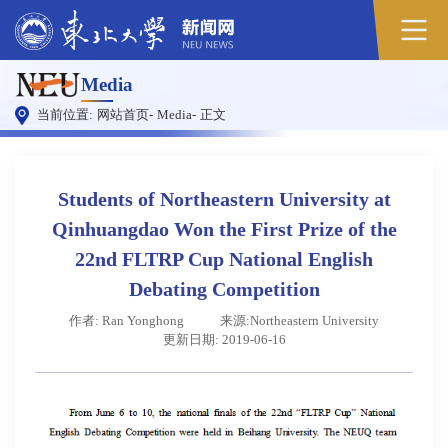
原
Media
图
当前位置:
网站首页
-
Media
-
正文
Students of Northeastern University at
Qinhuangdao Won the First Prize of the
22nd FLTRP Cup National English
Debating Competition
作者: Ran Yonghong
来源:Northeastern University
更新日期: 2019-06-16