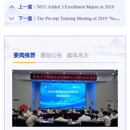
上一篇：
NEU Added 3 Enrollment Majors in 2019
下一篇：
The Pre-trip Training Meeting of 2019 “Sound Study Abroad” of Education Ministry Was Held in Northeastern University
要闻推荐
通知公告
媒体东大