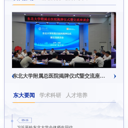
东北大学附属总医院揭牌仪式暨交流座谈会举行
东北大学举办树立和践
东大要闻
学术科研
人才培养
09-16
习近平给东北大学全体师生回信