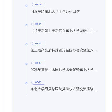
09-16
习近平给东北大学全体师生回信
08-04
【辽宁新闻】王新伟在东北大学调研并主持召开座谈会
08-02
第三届高品质特殊钢冶金国际会议暨第八届特种冶金技术学术会议在东北大学召开
08-02
2026年智慧土木国际学术会议暨东北大学研究生国际暑期学校第九期在东北大学召开
07-30
东北大学附属总医院揭牌仪式暨交流座谈会举行