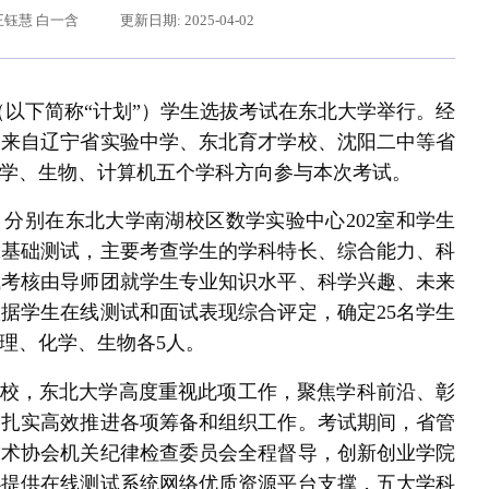
王钰慧 白一含
更新日期: 2025-04-02
划”（以下简称“计划”）学生选拔考试在东北大学举行。经
，来自辽宁省实验中学、东北育才学校、沈阳二中等省
化学、生物、计算机五个学科方向参与本次考试。
分别在东北大学南湖校区数学实验中心202室和学生
长基础测试，主要考查学生的学科特长、综合能力、科
试考核由导师团就学生专业知识水平、科学兴趣、未来
辽宁省卓越工程师培养联合体在东北大学成立
习近平给东北大学全体师生回信
据学生在线测试和面试表现综合评定，确定25名学生
理、化学、生物各5人。
高校，东北大学高度重视此项工作，聚焦学科前沿、彰
，扎实高效推进各项筹备和组织工作。考试期间，省管
技术协会机关纪律检查委员会全程督导，创新创业学院
办提供在线测试系统网络优质资源平台支撑，五大学科