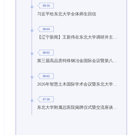
09-16
习近平给东北大学全体师生回信
08-04
【辽宁新闻】王新伟在东北大学调研并主持召开座谈会
08-02
第三届高品质特殊钢冶金国际会议暨第八届特种冶金技术学术会议在东北大学召开
08-02
2026年智慧土木国际学术会议暨东北大学研究生国际暑期学校第九期在东北大学召开
07-30
东北大学附属总医院揭牌仪式暨交流座谈会举行