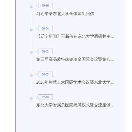
09-16
习近平给东北大学全体师生回信
08-04
【辽宁新闻】王新伟在东北大学调研并主持召开座谈会
08-02
第三届高品质特殊钢冶金国际会议暨第八届特种冶金技术学术会议在东北大学召开
08-02
2026年智慧土木国际学术会议暨东北大学研究生国际暑期学校第九期在东北大学召开
07-30
东北大学附属总医院揭牌仪式暨交流座谈会举行