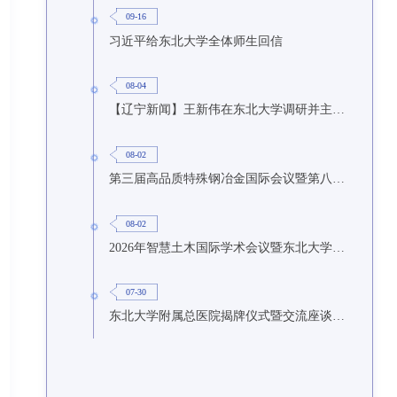
09-16
习近平给东北大学全体师生回信
08-04
【辽宁新闻】王新伟在东北大学调研并主持召开座谈会
08-02
第三届高品质特殊钢冶金国际会议暨第八届特种冶金技术学术会议在东北大学召开
08-02
2026年智慧土木国际学术会议暨东北大学研究生国际暑期学校第九期在东北大学召开
07-30
东北大学附属总医院揭牌仪式暨交流座谈会举行