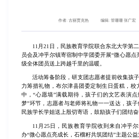
作者: 古丽贾克热
编辑: 管珊珊 张广宏
11月21日，民族教育学院联合东北大学
员会及冲乎尔镇寄宿制中学团委开展
“微心愿点
级全体团员送上跨越千里的温暖。
活动筹备阶段，研支团志愿者提前收集孩子
辽宁省卓越工程师培养联合体在东北大学成立
习近
力筹措礼物，布尔津县团委定制生日蛋糕，校
中，“心愿墙”满载期待，孩子们的文艺表演
梦”环节，志愿者与老师将礼物一一送达，孩
民族学长学姐送上殷切寄语，鼓励孩子们团结奋
11月25日，民族教育学院收到来自冲
办“微心愿点亮成长，石榴籽共筑团结”主题公