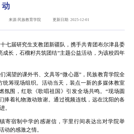
动
来源:民族教育学院
更新日期: 2025-12-01
第二十七届研究生支教团新疆队，携手共青团布尔津县委
亮成长，石榴籽共筑团结”主题公益活动
，为该校四年
们渴望的课外书、文具等“微心愿”，民族教育学院全
平给东北大学全体师生回信
方统筹现场组织。活动当天，装点一新的多媒体教室
点燃氛围，红歌《歌唱祖国》引发全场共鸣。“现场圆
子们捧着礼物激动致谢。通过视频连线，远在沈阳的各
进。
乎尔镇寄宿制中学的感谢信，字里行间表达出对学院举
益活动的感激之情。