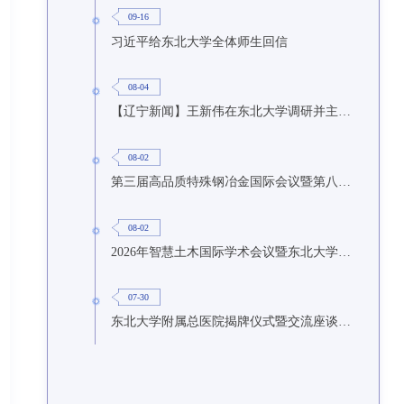
09-16
习近平给东北大学全体师生回信
08-04
【辽宁新闻】王新伟在东北大学调研并主持召开座谈会
08-02
第三届高品质特殊钢冶金国际会议暨第八届特种冶金技术学术会议在东北大学召开
08-02
2026年智慧土木国际学术会议暨东北大学研究生国际暑期学校第九期在东北大学召开
07-30
东北大学附属总医院揭牌仪式暨交流座谈会举行