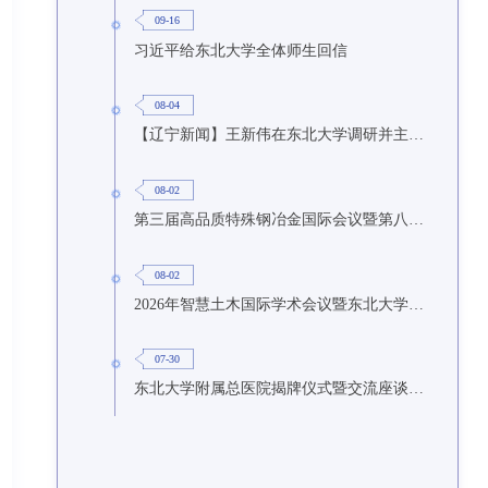
09-16
习近平给东北大学全体师生回信
08-04
【辽宁新闻】王新伟在东北大学调研并主持召开座谈会
08-02
第三届高品质特殊钢冶金国际会议暨第八届特种冶金技术学术会议在东北大学召开
08-02
2026年智慧土木国际学术会议暨东北大学研究生国际暑期学校第九期在东北大学召开
07-30
东北大学附属总医院揭牌仪式暨交流座谈会举行