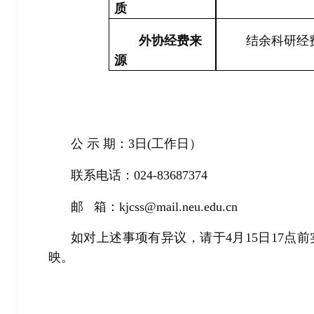
质
外协经费来
结余科研经
源
公
示
期：
3
日
(
工作日）
联系电话：
024-
83687374
邮
箱：
kjcss@mail.neu.edu.cn
如对上述事项有异议，请于
4
月
15
日
17点
映。