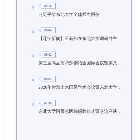
09-16
习近平给东北大学全体师生回信
08-04
【辽宁新闻】王新伟在东北大学调研并主持召开座谈会
08-02
第三届高品质特殊钢冶金国际会议暨第八届特种冶金技术学术会议在东北大学召开
08-02
2026年智慧土木国际学术会议暨东北大学研究生国际暑期学校第九期在东北大学召开
07-30
东北大学附属总医院揭牌仪式暨交流座谈会举行