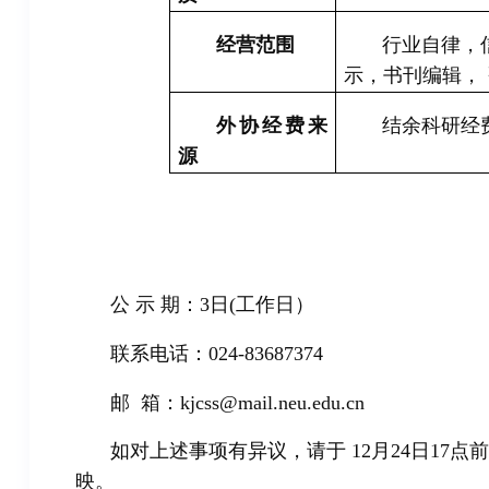
经营范围
行业自律，
示，书刊编辑，
外协经费来
结余科研经
源
公 示 期：
3
日
(
工作日）
联系电话：
024-83687374
邮
箱：
kjcss@mail.neu.edu.cn
如对上述事项有异议，请于
12
月
2
4
日
17
点前
映。