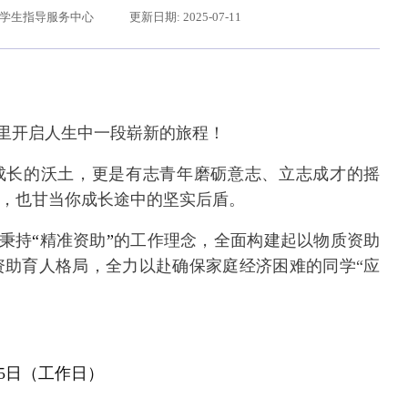
:学生指导服务中心
更新日期: 2025-07-11
里开启人生中一段崭新的旅程！
成长的沃土，更是有志青年磨砺意志、立志成才的摇
，也甘当你成长途中的坚实后盾。
辽宁省卓越工程师培养联合体在东北大学成立
习近平给东北大学全体师生回信
秉持
“
精准资助
”
的工作理念，全面构建起以物质资助
资助育人格局，全力以赴确保家庭经济困难的同学“应
5
日（工作日）