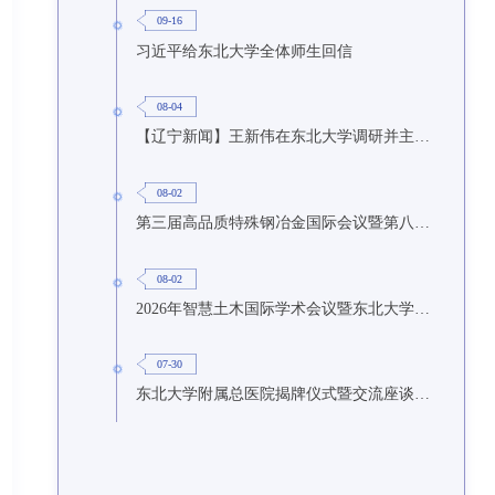
09-16
习近平给东北大学全体师生回信
08-04
【辽宁新闻】王新伟在东北大学调研并主持召开座谈会
08-02
第三届高品质特殊钢冶金国际会议暨第八届特种冶金技术学术会议在东北大学召开
08-02
2026年智慧土木国际学术会议暨东北大学研究生国际暑期学校第九期在东北大学召开
07-30
东北大学附属总医院揭牌仪式暨交流座谈会举行