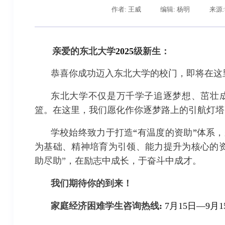
作者: 王威
编辑: 杨明
来源
亲爱的东北大学
2025
级新生：
恭喜你成功迈入东北大学的校门，即将在这
东北大学不仅是万千学子追逐梦想、茁壮
篮。在这里，我们愿化作你逐梦路上的引航灯塔
学校始终致力于打造
“
有温度的资助
”
体系，
为基础、精神培育为引领、能力提升为核心的
助尽助”，在励志中成长，于奋斗中成才。
我们期待你的到来！
家庭经济困难学生咨询热线
:
7
月
15
日
—9
月
1