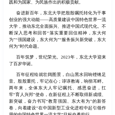
践和为国家、为民族作出的积极贡献。
奋进新百年，东北大学把殷殷嘱托转化为干事
创业的强大动能——高质量建设中国特色世界一流
大学，推动东北全面振兴、推进中国式现代化。不
断深入思考和回答“落实重要回信精神，东大何
为”“强国建设，东大何为”“服务振兴新突破，东大
何为”时代命题。
百年筑梦，世纪荣光。
2023
年，东北大学迎来
了百岁华诞。
百年征程绘就壮阔图景，白山黑水回响铿锵足
音。殷殷重托，牢记在心；谆谆教诲，响彻耳畔。
两年来，全体东大人牢记嘱托、感恩奋进，扛
牢“育人兴邦”使命，在新征程上不断取得新成绩、
新突破，奋力书写“教育强国、东大有为”的新答
卷，向着建设“在中国新型工业化进程中起引领作
用的中国特色世界一流大学”目标奋勇前行。