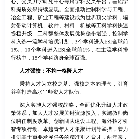
心、交叉力学研究中心等跨学科交叉平台，基础学
科提质效果持续显现。全面推动控制科学与工程、
冶金工程、矿业工程等建设成为世界顶尖学科，辐
射带动计算机、软件、材料、机械等工科学科快速
提档升级，工科群整体发展优势稳步增强，控制学
科入选一流学科培优计划，
3
个学科进入
ESI
全球前
1‰
，
10
个学科进入
ESI
全球前
1%
，在主流学科排
行榜中，
15
个学科跻身全球百强。
人才强校：不拘一格降人才
秉持人才为立校之基、强校之本的理念，引育
并举打造高水平师资人才队伍。
深入实施人才强校战略，全面优化升级人才政
策体系，加大人才发展关键资源投入，实施教师岗
位聘任制度改革、创新团队建设工程、海外招才引
智专项行动、卓越青年人才集聚计划等举措，着力
推进基于重要发展任务的精准引才育才，两年来，