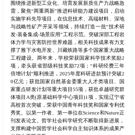
围绕推进新型工业化、培育发展新质生产力战略急
需，聚焦
“
两重两新
”
推进科研能力建设项目，启动
实施学科先导项目，在信息技术、高端材料、深地
与战略性矿产开采等领域，持续打造一批
“
技术研
发
-
装备集成
-
场景应用
”
工程示范。突破深部工程岩
体力学与灾害防控世界难题，相关科技成果有力支
撑了雅下水电开发、川藏铁路等多个国家重大战略
工程建设。两年来，学校荣获国家科学技术奖励
2
项，牵头获省部级科技奖励
72
项；
“
科研经费三年
倍增计划
”
顺利推进，
2025
年度科研进款预计突破
2
0
亿元；获批国家自然基金委重大人才类项目、国
家重点研发计划等重大项目
55
项，获批卓越研究群
体项目
A
类
(
原基础科学中心项目
)1
项，实现辽宁省
高校首次突破，荣获中国青年科技奖和国家专利优
秀奖。以第一作者、第一单位在
Science
和
Nature
正
刊发表论文。哲学社会科学研究不断取得新进展，
支撑构建中国哲学社会科学自主知识体系的成果产