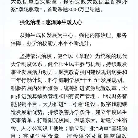
大数据重点实验室，探索实践大数据监督和办
案
“
双轮驱动
”
，首期课题
3000
万已结题。
强化治理：惠泽师生暖人心
以师生成长发展为中心，强化内部治理、服务
保障，办学治校能力水平不断提升。
坚持依法治校，健全以《章程》为统领的现代
大学制度体系，健全师生民主参与机制，持续激发
事业发展活力动力，聚焦教育强国建设规划纲要和
三年行动计划，科学编制学校“十五五”发展规划。
积极拓展内外部资源，统筹推进资源配置改革，全
面推进预算绩效管理和国有资产管理，上线财务智
能报销平台，大力推进“一号通”建设，数字赋能锻
造发展新优势。持续改善办学条件，建立年度民生
实事清单，打造阳光校园、温暖东大。新建学生宿
舍、人才公寓竣工使用；新立项一批“两重”基建项
目；完成学生食堂、宿舍淋浴及加装空调改