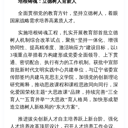
培根铸魂：立德树人育新人
全面贯彻党的教育方针，坚持立德树人，着眼
国家战略需求培养高素质人才。
实施培根铸魂工程，扎实开展教育部首批立德
树人机制综合改革试点，聚焦“坚持一体化、增强
协同性、提高精准度、激活响应力”建设目标，以
1
3
项重点举措着力构建形成党委全面领导、上下贯
通、密切配合、执行有力的工作机制。获批中宣部
首批新时代文明实践中心共建单位，与辽宁省委宣
传部签约共建马克思主义学院，加强党的创新理论
研究阐释，推动思政课程和课程思政同向同行，深
化爱国荣校主题
“
大思政课
”
品牌，持续完善
“
三全
育人
”“
五育并举
”“
大思政
”
育人格局，加快形成塑
造立德树人新格局的
“
东大方案
”
。
推进拔尖创新人才自主培养跃上新台阶。强化
人才培养改革顶层设计，召开人才培养工作会议、