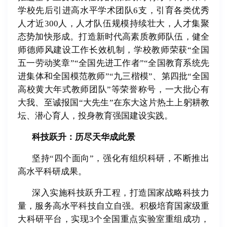
学校先后引进高水平学术团队
6
支，引育各类优秀
人才近
300
人，人才队伍规模持续壮大，人才集聚
态势加快形成。打造新时代高素质教师队伍，健全
师德师风建设工作长效机制，学校教师荣获
“
全国
五一劳动奖章
”“
全国先进工作者
”“
全国教育系统先
进集体和全国模范教师
”“
九三楷模
”
、第四批
“
全国
高校黄大年式教师团队
”
等荣誉称号，一大批心有
大我、至诚报国“大先生”在东大这片热土上躬耕教
坛、潜心育人，投身教育强国建设实践。
科技跃升：历尽天华成此景
坚持“四个面向”，强化有组织科研，不断推出
高水平科研成果。
深入实施科技跃升工程，打造国家战略科技力
量，服务高水平科技自立自强。积极培育国家级重
大科研平台，实现
3
个全国重点实验室重组成功，