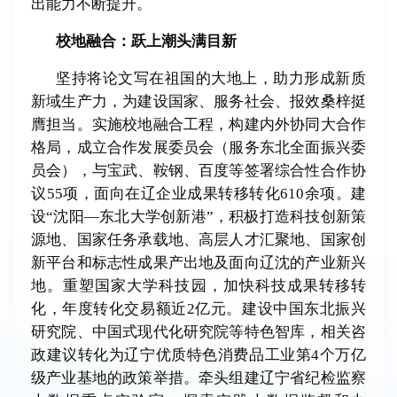
出能力不断提升。
校地融合：跃上潮头满目新
坚持将论文写在祖国的大地上，助力形成新质
新域生产力，为建设国家、服务社会、报效桑梓挺
膺担当。实施校地融合工程，构建内外协同大合作
格局，成立合作发展委员会（服务东北全面振兴委
员会），与宝武、鞍钢、百度等签署综合性合作协
议
55
项，面向在辽企业成果转移转化
610
余项。建
设
“
沈阳
—
东北大学创新港
”
，积极打造科技创新策
源地、国家任务承载地、高层人才汇聚地、国家创
新平台和标志性成果产出地及面向辽沈的产业新兴
地。重塑国家大学科技园，加快科技成果转移转
化，年度转化交易额近
2
亿元。建设中国东北振兴
研究院、中国式现代化研究院等特色智库，相关咨
政建议转化为辽宁优质特色消费品工业第
4
个万亿
级产业基地的政策举措。牵头组建辽宁省纪检监察