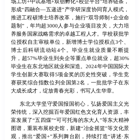
场工坊
+
中试基地
+
双创孵化
+
校企平台
”
培养链条，
形成
“
四融合
—
五递进
”
产学研深度协同育人模式，
推进工程硕博士培养改革，施行
“
双导师制
+
企业命
题制
”
，年均超
3000
人参与企业项目攻关，大力培
养服务国家战略需求的卓越工程人才。学校获批学
位授权自主审核单位，新增博士学位授权点
3
个、
博士后科研流动站
4
个。毕业生就业质量不断提
升，超
57%
毕业生到央企等重点单位就业，超
30%
毕业生在东北地区就业和深造。
2024
年中国国际大
学生创新大赛取得
5
项金奖的历史性突破，学生竞
赛获奖综合指数位列全国第
2
名，一批批学子在东
大成长成才，绽放青春光彩，书写人生华章。
东北大学坚守爱国报国初心，弘扬爱国主义光
荣传统，深入挖掘百年爱国红色文化育人资源，丰
富发展了“五四煤”“可可托海的东大人”等东大精神
图谱，重装布展校史馆，新建“冶金摇篮”等文化景
观，推出“爱国
+”
系列舞台剧，持续打造
“
讲述
·
东