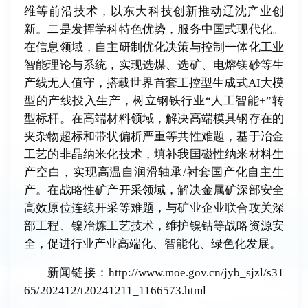
维等前沿技术，以东大科技创新推动辽沈产业创
新。二是发挥学科特色优势，服务中国式现代化。
在信息领域，自主研制优化决策与控制一体化工业
智能理论与系统，实现选煤、选矿、电熔镁砂等生
产线无人值守，搭载世界首套工控型生成式AI大模
型的产线投入生产，树立钢铁行业“人工智能+”转
型标杆。在高端材料领域，解决高端模具钢存在的
夹杂物超标和带状偏析严重等共性难题，基于冶金
工艺的非晶纳米化技术，填补我国磁性纳米材料生
产空白，实现高温自润滑轴承/衬套国产化自主生
产。在战略性矿产开采领域，解决金属矿深部安全
高效原位连续开采等难题，与矿业企业联合攻关深
部工程、镍冶炼工艺技术，维护镍钴等战略资源安
全，促进行业产业高端化、智能化、绿色化发展。
新闻链接：http://www.moe.gov.cn/jyb_sjzl/s31
65/202412/t20241211_1166573.html