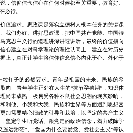
以说，信仰信念信心在任何时候都至关重要，教育好、
在必行。
的价值追求。思政课是落实立德树人根本任务的关键课
题。我们办好、讲好思政课，把中国共产党能、中国特
的马克思主义行的道理讲深讲透讲活，最终的价值指向
念信心建立在对科学理论的理性认同上，建立在对历史
把握上，真正让学生将信仰信念信心内化于心、外化于
一粒扣子的必然要求。青年是祖国的未来、民族的希
取向。青年学生正处在人生的“拔节孕穗期”，知识体
心理尚未成熟，极易受各种不良社会思潮的现实影响，
己和利他、小我和大我、民族和世界等方面遇到思想困
就更加需要精心细致的引导和栽培，以坚定的共产主义
生，坚定学生听党话、跟党走的政治信念，着力破除学
义遥远渺茫”、“爱国为什么要爱党、爱社会主义”等认