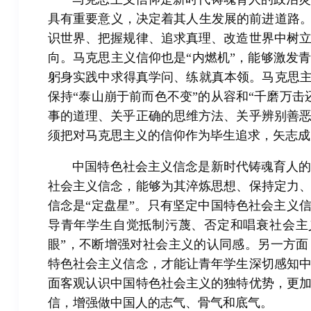
具有重要意义，决定着其人生发展的前进道路。
识世界、把握规律、追求真理、改造世界中树
向。马克思主义信仰也是“内燃机”，能够激发
躬身实践中求得真学问、练就真本领。马克思主
保持“泰山崩于前而色不变”的从容和“千磨万
事的道理、关乎正确的思维方法、关乎辨别善
须把对马克思主义的信仰作为毕生追求，矢志成
中国特色社会主义信念是新时代铸魂育人
社会主义信念，能够为其淬炼思想、保持定力
信念是“定盘星”。只有坚定中国特色社会主义
导青年学生自觉抵制污蔑、否定和唱衰社会主
眼”，不断增强对社会主义的认同感。另一方面
特色社会主义信念，才能让青年学生深切感知
面客观认识中国特色社会主义的独特优势，更
信，增强做中国人的志气、骨气和底气。