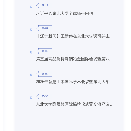
09-16
习近平给东北大学全体师生回信
08-04
【辽宁新闻】王新伟在东北大学调研并主持召开座谈会
08-02
第三届高品质特殊钢冶金国际会议暨第八届特种冶金技术学术会议在东北大学召开
08-02
2026年智慧土木国际学术会议暨东北大学研究生国际暑期学校第九期在东北大学召开
07-30
东北大学附属总医院揭牌仪式暨交流座谈会举行