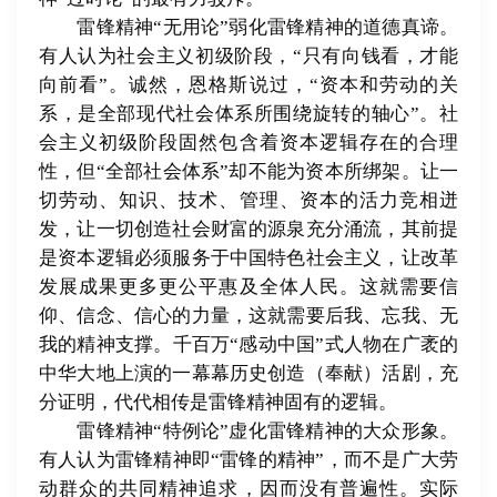
雷锋精神“无用论”弱化雷锋精神的道德真谛。
有人认为社会主义初级阶段，“只有向钱看，才能
向前看”。诚然，恩格斯说过，“资本和劳动的关
系，是全部现代社会体系所围绕旋转的轴心”。社
会主义初级阶段固然包含着资本逻辑存在的合理
性，但“全部社会体系”却不能为资本所绑架。让一
切劳动、知识、技术、管理、资本的活力竞相迸
发，让一切创造社会财富的源泉充分涌流，其前提
是资本逻辑必须服务于中国特色社会主义，让改革
发展成果更多更公平惠及全体人民。这就需要信
仰、信念、信心的力量，这就需要后我、忘我、无
我的精神支撑。千百万“感动中国”式人物在广袤的
中华大地上演的一幕幕历史创造（奉献）活剧，充
分证明，代代相传是雷锋精神固有的逻辑。
雷锋精神“特例论”虚化雷锋精神的大众形象。
有人认为雷锋精神即“雷锋的精神”，而不是广大劳
动群众的共同精神追求，因而没有普遍性。实际