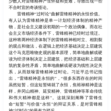
少数人对雷锋精神产生怀疑和责难，导致出现一些
不合时宜的奇谈怪论。
雷锋精神“过时论”曲解雷锋精神的永恒价值。
有人认为雷锋精神是单一计划经济体制的精神产
物，是社会主义建设初期的一个政治偶像。而在社
会主义市场经济条件下，雷锋精神已经时过境迁。
这种将两种经济体制下的雷锋精神相对立、相割裂
的观点和做法，在逻辑上把经济基础决定上层建筑
这个马克思唯物史观的基本原理，简单地曲解或硬
读为经济体制决定上层建筑，把经济基础和上层建
筑的复杂性矛盾，简单地曲解或硬读为线性决定关
系，从而鼓噪雷锋精神过时论。习近平总书记指
出，“雷锋精神是永恒的”，“很多东西存在的时间
虽然短暂，但这短暂铸就了永恒，焦裕禄精神是这
样，井冈山精神、延安精神、雷锋精神等革命传统
和伟大精神都是这样”。这就深刻阐释了雷锋生
命“短暂”与价值“永恒”的辩证关系，是对雷锋精
神“过时论”的最有力驳斥。