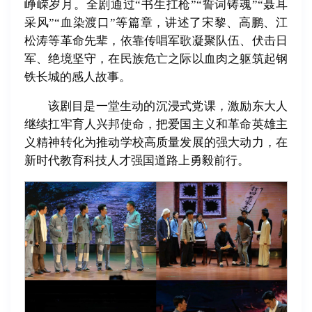
峥嵘岁月。全剧通过“书生扛枪”“誓词铸魂”“聂耳
采风”“血染渡口”等篇章，讲述了宋黎、高鹏、江
松涛等革命先辈，依靠传唱军歌凝聚队伍、伏击日
军、绝境坚守，在民族危亡之际以血肉之躯筑起钢
铁长城的感人故事。
该剧目是一堂生动的沉浸式党课，激励东大人
继续扛牢育人兴邦使命，把爱国主义和革命英雄主
义精神转化为推动学校高质量发展的强大动力，在
新时代教育科技人才强国道路上勇毅前行。