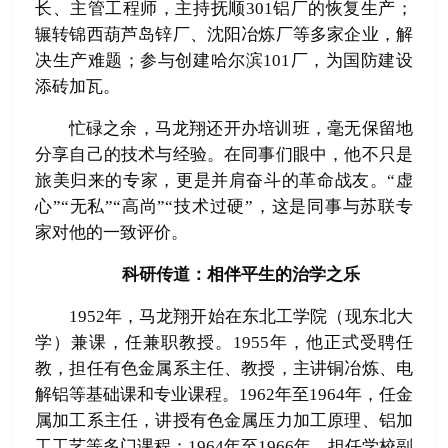
长、主管工程师，主持抚顺301铝厂的恢复生产；
辗转锦西葫芦岛锌厂、沈阳冶炼厂等多家企业，解
决生产难题；参与创建哈尔滨101厂，为国防建设
添砖加瓦。
忙碌之余，马龙翔还开办培训班，毫无保留地
分享自己的技术与经验。在同事们眼中，他不只是
旅美归来的专家，更是并肩奋斗的革命战友。“虚
心”“无私”“高尚”“技术过硬”，这是同事与苏联专
家对他的一致评价。
科研传道：相伴平生的治学之乐
1952年，马龙翔开始在东北工学院（现东北大
学）兼课，任兼职教授。1955年，他正式受聘任
教，担任有色金属系主任、教授，主讲铜冶炼、电
解铝等基础课和专业课程。1962年至1964年，任金
属加工系主任，讲授有色金属压力加工原理、铝加
工工艺等多门课程；1964年至1966年，担任学校副