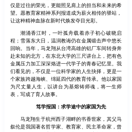
仅是过往的荣光，更能照见肩上的担当和未来的希
望。愿教育家精神系列报道成为薪火相传的驿站，
让这种精神血脉在新时代焕发夺目光彩。
潮涌香江时，一叶孤舟载着赤子初心破晓启
程；雪落东大日，温润教诲仍在金属锻击声中悠长
回响。当年，马龙翔从台湾高雄的铝厂车间转身奔
赴未知的北方，在东北大学的三尺讲台上，把有色
金属压力加工深深烙进一代学子的青春记忆里。我
们看见的，不仅是一位科学家的人生抉择，更是一
个家族跨越海峡、绵延四代的教育传承。他以家国
为尺丈量人生，以讲台为基熔铸师魂，将一生师
表，写成了育人故事。
笃学报国：求学途中的家国为先
马龙翔生于杭州西子湖畔的书香世家，其父马
叙伦是我国著名哲学家、教育家、民主革命家，曾