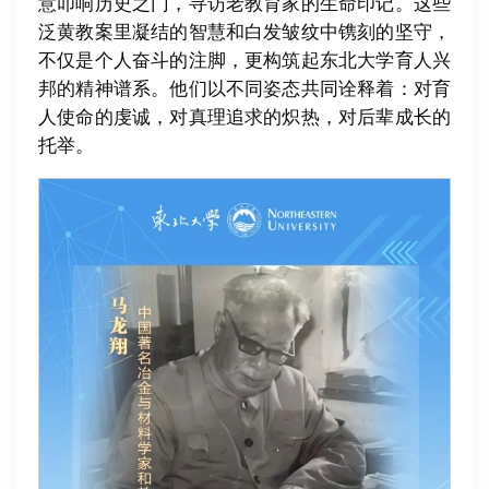
意叩响历史之门，寻访老教育家的生命印记。这些
泛黄教案里凝结的智慧和白发皱纹中镌刻的坚守，
不仅是个人奋斗的注脚，更构筑起东北大学育人兴
邦的精神谱系。他们以不同姿态共同诠释着：对育
人使命的虔诚，对真理追求的炽热，对后辈成长的
托举。