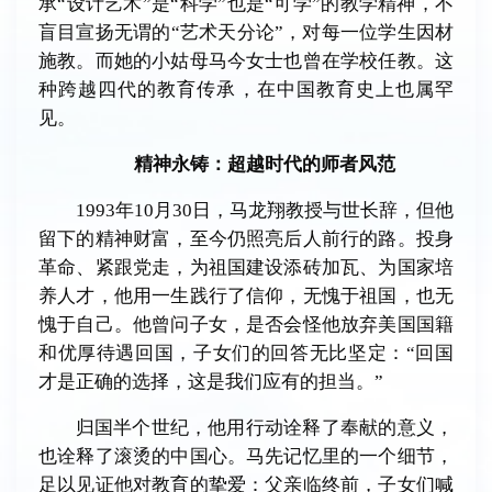
承“设计艺术”是“科学”也是“可学”的教学精神，不
盲目宣扬无谓的“艺术天分论”，对每一位学生因材
施教。而她的小姑母马今女士也曾在学校任教。这
种跨越四代的教育传承，在中国教育史上也属罕
见。
精神永铸：超越时代的师者风范
1993年10月30日，马龙翔教授与世长辞，但他
留下的精神财富，至今仍照亮后人前行的路。投身
革命、紧跟党走，为祖国建设添砖加瓦、为国家培
养人才，他用一生践行了信仰，无愧于祖国，也无
愧于自己。他曾问子女，是否会怪他放弃美国国籍
和优厚待遇回国，子女们的回答无比坚定：“回国
才是正确的选择，这是我们应有的担当。”
归国半个世纪，他用行动诠释了奉献的意义，
也诠释了滚烫的中国心。马先记忆里的一个细节，
足以见证他对教育的挚爱：父亲临终前，子女们喊