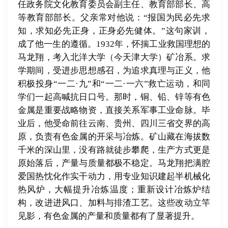
任政务院文化教育委员会副主任、教育部部长、高
等教育部部长。父亲常对他说：“报国为民必先求
知，求知必先正身，正身必先健体。”这句家训，
成了他一生的遵循。1932年，怀揣工业救国理想的
马龙翔，考入北洋大学（今天津大学）矿冶系。求
学期间，受进步思想感召，为追求真理与正义，他
积极投身“一二·九”和“一二·一六”救亡运动，和同
学们一起高喊抗日口号。那时，铜、铅、锌等有色
金属是重要战略物资，直接关系军事工业命脉。毕
业后，他受命前往云南、贵州、四川三省交界的高
原，负责有色金属的开采与冶炼。矿山藏在海拔数
千米的深山里，没有路就徒步攀爬，生产方式更是
原始落后，产量与质量都极不稳定。马龙翔把满腔
爱国热忱化作实干动力，用专业知识建起半机械化
热风炉，大幅提升冶炼温度；重新设计冶炼炉结
构，改进进风口、加料与排渣工艺。这些改动立竿
见影，有色金属的产量和质量都有了显著提升。