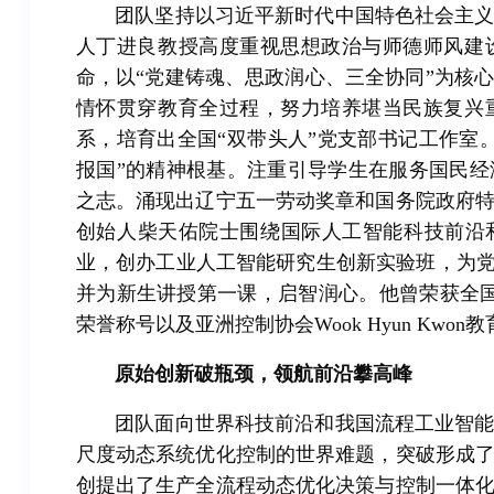
团队坚持以习近平新时代中国特色社会主
人丁进良教授高度重视思想政治与师德师风建
命，以“党建铸魂、思政润心、三全协同”为核
情怀贯穿教育全过程，努力培养堪当民族复兴
系，培育出全国“双带头人”党支部书记工作室
报国”的精神根基。注重引导学生在服务国民
之志。涌现出辽宁五一劳动奖章和国务院政府
创始人柴天佑院士围绕国际人工智能科技前沿
业，创办工业人工智能研究生创新实验班，为党
并为新生讲授第一课，启智润心。他曾荣获全
荣誉称号以及亚洲控制协会Wook Hyun Kwon
原始创新破瓶颈，领航前沿攀高峰
团队面向世界科技前沿和我国流程工业智
尺度动态系统优化控制的世界难题，突破形成
创提出了生产全流程动态优化决策与控制一体