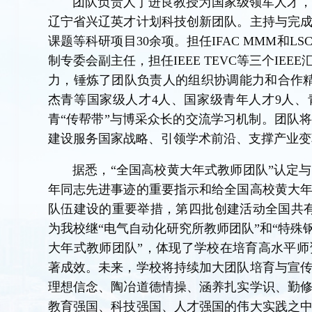
团队负责人丁进良教授为国家级领军人才
辽宁省兴辽英才计划科技创新团队。主持与完
课题等科研项目30余项。担任IFAC MMM和
制专委会副主任，担任IEEE TEVC等三个I
力，锤炼了团队负责人的组织协调能力和合作
杰青等国家级人才4人、国家级青年人才9人、
青“传帮带”与博采众长的交流学习机制。团队
建设服务国家战略、引领学术前沿、支撑产业变
据悉，“全国高校黄大年式教师团队”认定
年同志先进事迹的重要指示和给全国高校黄大
队伍建设的重要举措，第四批创建活动全国共有
为我校继“电气自动化研究所教师团队”和“特殊
大年式教师团队”，体现了学校在培育高水平
著成效。未来，学校将持续加大团队培育与宣
理想信念、陶冶道德情操、涵养扎实学识、勤
教育强国、科技强国、人才强国的伟大实践之