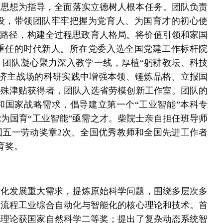
义思想为指导，全面落实立德树人根本任务。团队负责
设，带领团队牢牢把握为党育人、为国育才的初心使
心路径，构建全过程思政育人格局。将价值引领和家国
重任的时代新人。所在党委入选全国党建工作标杆院
。团队凝心聚力深入教学一线，厚植“躬耕教坛、科技
经济主战场的科研实践中增强本领、锤炼品格、立报国
特殊津贴获得者，团队入选省劳模创新工作室。团队的
和国家战略需求，倡导建立第一个“工业智能”本科专
为国育“工业智能”亟需之才。柴院士亲自担任班导师
国五一劳动奖章2次、全国优秀教师和全国先进工作者
教育奖。
能化发展重大需求，提炼原始科学问题，围绕多层次多
了流程工业综合自动化与智能化的核心理论和技术。首
化理论获国家自然科学二等奖；提出了复杂动态系统智