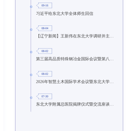
09-16
习近平给东北大学全体师生回信
08-04
【辽宁新闻】王新伟在东北大学调研并主持召开座谈会
08-02
第三届高品质特殊钢冶金国际会议暨第八届特种冶金技术学术会议在东北大学召开
08-02
2026年智慧土木国际学术会议暨东北大学研究生国际暑期学校第九期在东北大学召开
07-30
东北大学附属总医院揭牌仪式暨交流座谈会举行