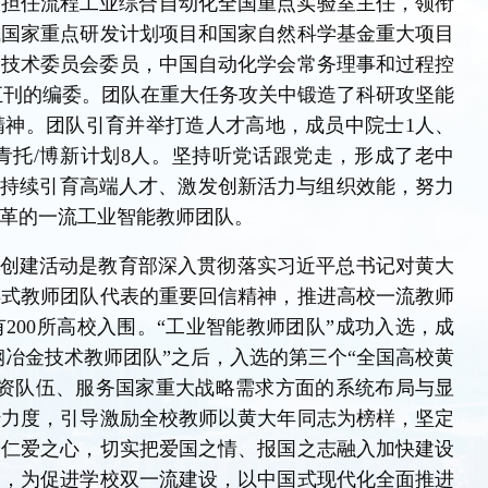
，担任流程工业综合自动化全国重点实验室主任，领衔
成国家重点研发计划项目和国家自然科学基金重大项目
LSC技术委员会委员，中国自动化学会常务理事和过程控
EEE汇刊的编委。团队在重大任务攻关中锻造了科研攻坚能
精神。团队引育并举打造人才高地，成员中院士1人、
青托/博新计划8人。坚持听党话跟党走，形成了老中
将持续引育高端人才、激发创新活力与组织效能，努力
革的一流工业智能教师团队。
与创建活动是教育部深入贯彻落实习近平总书记对黄大
年式教师团队代表的重要回信精神，推进高校一流教师
200所高校入围。“工业智能教师团队”成功入选，成
钢冶金技术教师团队”之后，入选的第三个“全国高校黄
师资队伍、服务国家重大战略需求方面的系统布局与显
传力度，引导激励全校教师以黄大年同志为榜样，坚定
修仁爱之心，切实把爱国之情、报国之志融入加快建设
中，为促进学校双一流建设，以中国式现代化全面推进