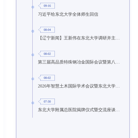
09-16
习近平给东北大学全体师生回信
08-04
【辽宁新闻】王新伟在东北大学调研并主持召开座谈会
08-02
第三届高品质特殊钢冶金国际会议暨第八届特种冶金技术学术会议在东北大学召开
08-02
2026年智慧土木国际学术会议暨东北大学研究生国际暑期学校第九期在东北大学召开
07-30
东北大学附属总医院揭牌仪式暨交流座谈会举行