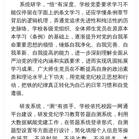
系统研学，“悟”有深度。学校党委要求学习不
能仅停留在字面上的条文学习，还应学懂条例章节
背后的逻辑机理，弄通党追求先进性和纯洁性的历
史脉络。学校各级党组织、全体师生党员在原原本
本学习《条例》的基础上，逐渐提升对党的自我革
命重要思想的领悟，锤炼自我净化、自我完善、自
我革新、自我提高的能力，进一步深刻理解全面从
严治党的理论内涵和实践要求，进而实现巩固拓展
学习成果。广大师生党员在不断提高自身的政治素
质和理论水平上下功夫，用党规党纪校正思想和行
动，把铁的纪律真正转化为自己的日常习惯和自觉
遵循。
研发系统，“测”有抓手。学校依托校园一网通
平台建设，研发党纪学习教育答题自测系统，利用
大数据赋能党建工作，在答题系统登录形式、自测
题型设置等方面进行设计，简化填报个人信息等操
作环节，不设时间、不设次数，不设排名，本