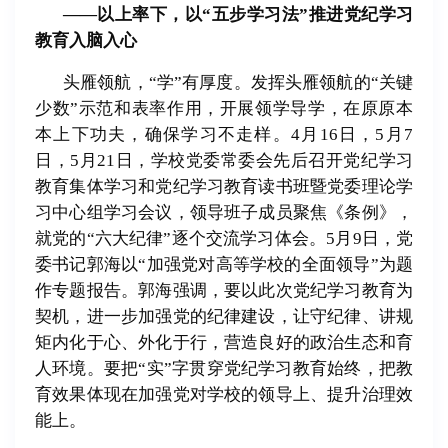
——以上率下，以“五步学习法”推进党纪学习
教育入脑入心
头雁领航，“学”有厚度。发挥头雁领航的“关键
少数”示范和表率作用，开展领学导学，在原原本
本上下功夫，确保学习不走样。
4
月
16
日，
5
月
7
日，
5
月
21
日，学校党委常委会先后召开党纪学习
教育集体学习和党纪学习教育读书班暨党委理论学
习中心组学习会议，领导班子成员聚焦《条例》，
就党的
“
六大纪律
”
逐个交流学习体会。
5
月
9
日，党
委书记郭海以
“
加强党对高等学校的全面领导
”
为题
作专题报告。郭海强调，要以此次党纪学习教育为
契机，进一步加强党的纪律建设，让守纪律、讲规
矩内化于心、外化于行，营造良好的政治生态和育
人环境。要把
“
实
”
字贯穿党纪学习教育始终，把教
育效果体现在加强党对学校的领导上、提升治理效
能上。