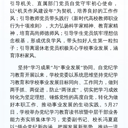
引导机关、直属部门党员自觉守牢初心使命，
以“机关作风建设年”为契机，培养良好的工作作
风；引导教师党员带头践行《新时代高校教师职业
行为十项准则》，大力弘扬科学家精神、教育家精
神，培育高尚师德师风；引导学生党员筑牢理想信
念根基，形成优良学风，带头扣好人生第一粒扣
子；引导离退休老党员积极关心学校事业发展，涵
育淳朴家风。
坚持“学习成果”与“事业发展”协同。自党纪学
习教育开展以来，学校党委以系统思维坚持党纪学
习教育和学校事业发展目标同向、工作同力，做到
两手抓、两促进，防止“两张皮”，切实把学习成效
转化为坚定理想、锤炼党性的高度自觉，转化为做
好本职工作、推动事业发展的生动实践。
5
月
27
日，学校举办党纪学习教育读书班暨中层干部业务
能力夯实班集体学习，党委副书记、校长冯夏庭
以
“
领会党纪新内涵，把握发展新形势，推动一流