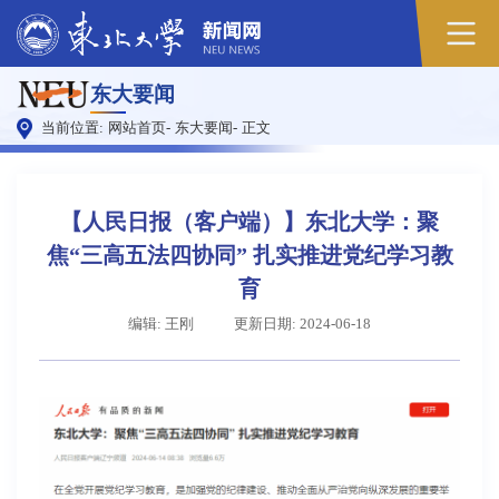
原
东大要闻
图
当前位置:
网站首页
-
东大要闻
-
正文
【人民日报（客户端）】东北大学：聚
焦“三高五法四协同” 扎实推进党纪学习教
育
编辑: 王刚
更新日期: 2024-06-18