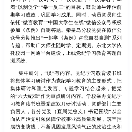
着“以测促学”“举一反三”的目标，鼓励师生评估前
期学习成效，巩固学习成果。同时，动员党员师生
依托“微言教育”“中国大学生在线”微信公众号积极
参加《条例》自测答题。秦皇岛分校党委在微信公
众号分期推出“一起学《条例》
@
您自答自测
”
系列
专题，帮助广大师生随时学、定期测。东北大学依
托校园一网通平台建设，上线党纪学习教育答题自
测系统。
集中研讨，“谈”有内容。党纪学习教育读书班
将集体学习研讨作为党纪学习教育的主要形式，把
集体研讨和重点发言、专题学习结合起来，把党
的“六大纪律”作为重点研讨内容。学校举办党纪学
习教育读书班暨党建双月研讨活动，党群部门主要
负责人，各分党委（直属党总支）书记围绕“以全
面从严治党引领保障学校事业高质量发展，筑牢拒
腐防变防线，不断巩固发展风清气正的政治生态和