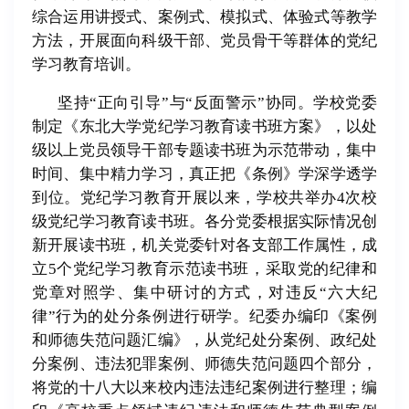
综合运用讲授式、案例式、模拟式、体验式等教学
方法，开展面向科级干部、党员骨干等群体的党纪
学习教育培训。
坚持“正向引导”与“反面警示”协同。学校党委
制定《东北大学党纪学习教育读书班方案》，以处
级以上党员领导干部专题读书班为示范带动，集中
时间、集中精力学习，真正把《条例》学深学透学
到位。党纪学习教育开展以来，学校共举办
4
次校
级党纪学习教育读书班。各分党委根据实际情况创
新开展读书班，机关党委针对各支部工作属性，成
立
5
个党纪学习教育示范读书班，采取党的纪律和
党章对照学、集中研讨的方式，对违反
“
六大纪
律
”
行为的处分条例进行研学。纪委办编印《案例
和师德失范问题汇编》，从党纪处分案例、政纪处
分案例、违法犯罪案例、师德失范问题四个部分，
将党的十八大以来校内违法违纪案例进行整理；编