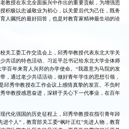
大老教授在东北全面振兴中作出的重要贡献，为增强思
教授积极以忠诚敬业为初心，以关爱后代为己任，既务
中育人嘱托的最好回答，也是对教育家精神最生动的诠
高校关工委工作交流会上，邱秀华教授代表东北大学关
老少共话的特色活动、习近平总书记给东北大学全体师
大学百年来育人兴邦的办学使命。“我愿意为马院的发
帮带，通过老少共话活动，做好青年学生的思想引领，
这是邱秀华教授在工作会议上感情真挚的发言。不负时
邱秀华教授感恩奋进，深耕于关心下一代事业，在百年
义现代化强国的历史征程上，邱秀华教授在指引青年踔
先进个人”，教育部关工委“枫叶正红”先进人物，教育