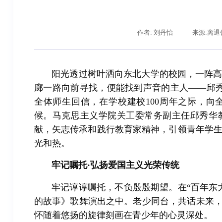
作者: 刘丹怡
来源:离退
阳光透过树叶洒向东北大学的校园，一阵
廊一路向前寻找，便能找到声音的主人——邱秀华
全体师生回信，在学校建校100周年之际，
候。马克思主义学院关工委常务副主任邱秀华
献，矢志传承和践行教育家精神，引领青年学
辽宁省卓越工程师培养联合体在东北大学成立
习近平
光和热。
牢记嘱托·弘扬爱国主义光荣传统
牢记谆谆嘱托，不负殷殷期望。在“百年东
的故事》歌舞演出之中。老少同台，共话未来，
怀随着悠扬的旋律刻画在青少年的心灵深处。