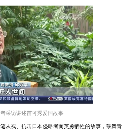
记者采访讲述苗可秀爱国故事
投笔从戎、抗击日本侵略者而英勇牺牲的故事，鼓舞青