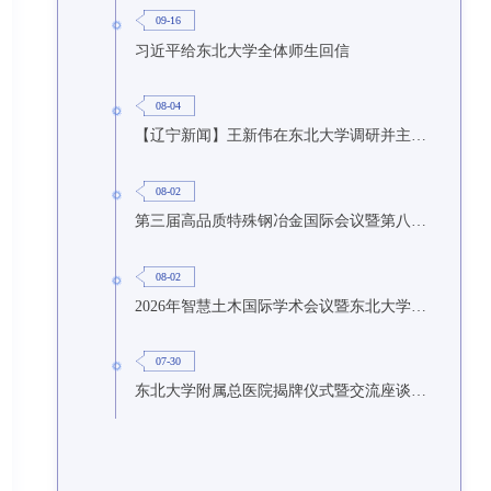
09-16
习近平给东北大学全体师生回信
08-04
【辽宁新闻】王新伟在东北大学调研并主持召开座谈会
08-02
第三届高品质特殊钢冶金国际会议暨第八届特种冶金技术学术会议在东北大学召开
08-02
2026年智慧土木国际学术会议暨东北大学研究生国际暑期学校第九期在东北大学召开
07-30
东北大学附属总医院揭牌仪式暨交流座谈会举行