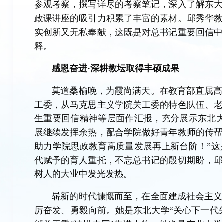
参观考察，撰写详尽的考察笔记，深入了解东
政课讲座的吸引力积累了丰富的素材。邱秀华
实创新又无私奉献，这既是对总书记重要回信
释。
感恩奋进·深耕教坛取得丰硕成果
莫道桑榆晚，为霞尚满天。在教育部直属
工委，从马克思主义学院关工委的特色队伍、
生重要回信精神等层面作汇报，充分展示东北
展继续发挥余热，配合学院做好青年教师的传
助力学院思政教育高质量发展再上新台阶！”
代赋予的育人重托，不忘总书记的殷切期盼，
树人的大业中发光发热。
崭新的时代慷慨而至，在全面建成社会主
厉奋发、勇毅向前。她是东北大学“关心下一代