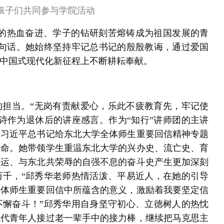
孩子们共同参与学院活动
年的热血奋进、学子的钻研刻苦熔铸成为祖国发展的青
一句话。她始终坚持牢记总书记的殷殷教诲，通过爱国
中国式现代化新征程上不断耕耘奉献。
的担当。“无岗有责献爱心，乐此不疲教育先，牢记使
诗作为退休后的讲座感言。作为“知行”讲师团的主讲
彻习近平总书记给东北大学全体师生重要回信精神专题
使命。她带领学生重温东北大学的兴办史、流亡史、育
命运、与东北共荣辱的自强不息的奋斗史产生更加深刻
万千，“邱秀华老师热情活泼、平易近人，在她的引导
全体师生重要回信中所蕴含的意义，激励着我要坚定信
不懈奋斗！”邱秀华用自身坚守初心、立德树人的热忱
代代青年人接过老一辈手中的接力棒，继续把马克思主