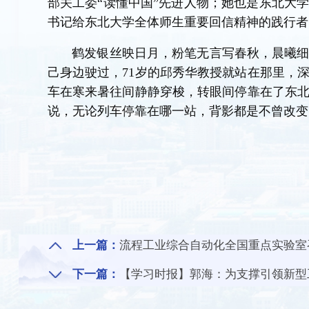
部关工委“读懂中国”先进人物；她也是东北大
书记给东北大学全体师生重要回信精神的践行者
鹤发银丝映日月，粉笔无言写春秋，晨曦
己身边驶过，71岁的邱秀华教授就站在那里，
车在寒来暑往间静静穿梭，转眼间停靠在了东
说，无论列车停靠在哪一站，背影都是不曾改变
上一篇：
流程工业综合自动化全国重点实验室召
下一篇：
【学习时报】郭海：为支撑引领新型