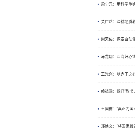
梁宁元：用科学重
关广岳：深耕地质教
柴天佑：探索自动化
马龙翔：四海归心铸
王光兴：以赤子之心
赖祖涵：做好“教书
王国栋：“真正为国
郑焕文：“将国家最