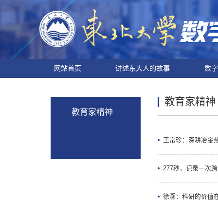
网站首页
讲述东大人的故事
数字
教育家精神
教育家精神
王常珍：深耕冶金
277秒，记录一次
徐灏：科研的价值