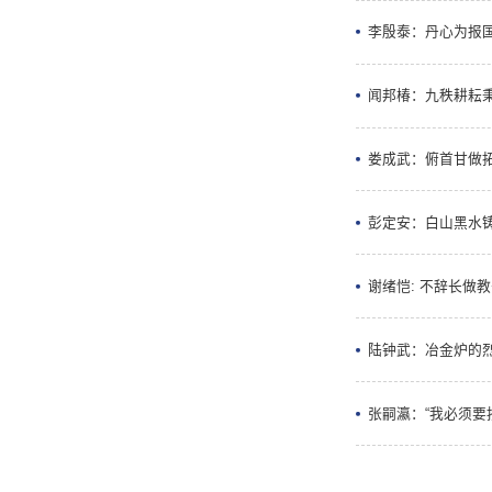
李殷泰：丹心为报国
闻邦椿：九秩耕耘秉
娄成武：俯首甘做拓
彭定安：白山黑水铸
谢绪恺: 不辞长做教
陆钟武：冶金炉的
张嗣瀛：“我必须要