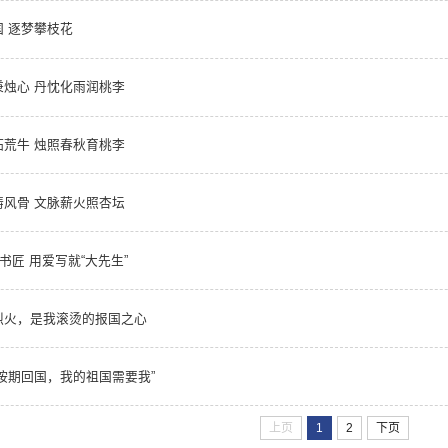
 逐梦攀枝花
烛心 丹忱化雨润桃李
荒牛 烛照春秋育桃李
风骨 文脉薪火照杏坛
书匠 用爱写就“大先生”
烈火，是我滚烫的报国之心
按期回国，我的祖国需要我”
上页
1
2
下页