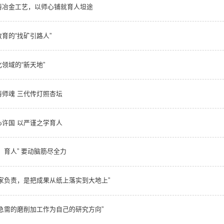
铸冶金工艺，以师心铺就育人坦途
育的“找矿引路人”
领域的“新天地”
师魂 三代传灯照杏坛
许国 以严谨之学育人
、育人” 要动脑筋尽全力
家负责，是把成果从纸上落实到大地上”
急需的磨削加工作为自己的研究方向”