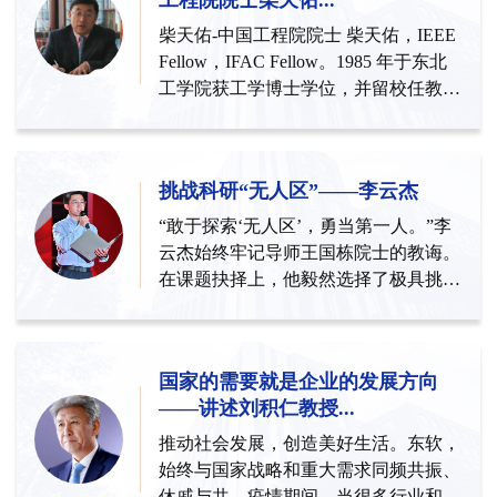
工程院院士柴天佑...
柴天佑-中国工程院院士 柴天佑，IEEE
Fellow，IFAC Fellow。1985 年于东北
工学院获工学博士学位，并留校任教。
1988 年被晋升为教授，199...
挑战科研“无人区”——李云杰
“敢于探索‘无人区’，勇当第一人。”李
云杰始终牢记导师王国栋院士的教诲。
在课题抉择上，他毅然选择了极具挑战
性和创新性的课题，他...
国家的需要就是企业的发展方向
——讲述刘积仁教授...
推动社会发展，创造美好生活。东软，
始终与国家战略和重大需求同频共振、
休戚与共。疫情期间，当很多行业和企