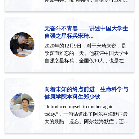
业都按下“暂停键”，东软...
无奋斗不青春——讲述中国大学生
自强之星标兵宋琦...
2020年的12月9日，对于宋琦来说，是
欣喜而难忘的一天。他获评中国大学生
自强之星标兵，全国仅10人，也是在这
一天，他收到了保研上海交通...
向着未知的终点前进—生命科学与
健康学院本科生郑少钦
“Introduced myself to mother again
today.”，一句话道出了阿尔兹海默症最
大的残酷—遗忘。阿尔兹海默症，还有
一个带歧视色彩的名称...