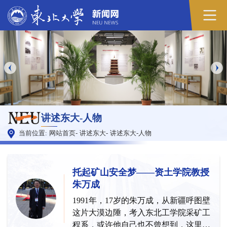
讲述东大-人物
当前位置:
网站首页
-
讲述东大
-
讲述东大-人物
托起矿山安全梦——资土学院教授
朱万成
1991年，17岁的朱万成，从新疆呼图壁
这片大漠边陲，考入东北工学院采矿工
程系，或许他自己也不曾想到，这里就