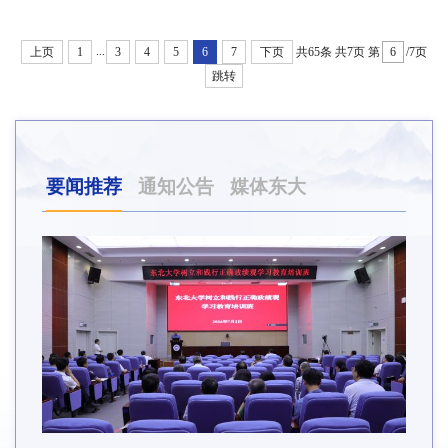
...
上页
1
3
4
5
6
7
下页
共65条
共7页
第
/7页
跳转
要闻推荐
通知公告
媒体东大