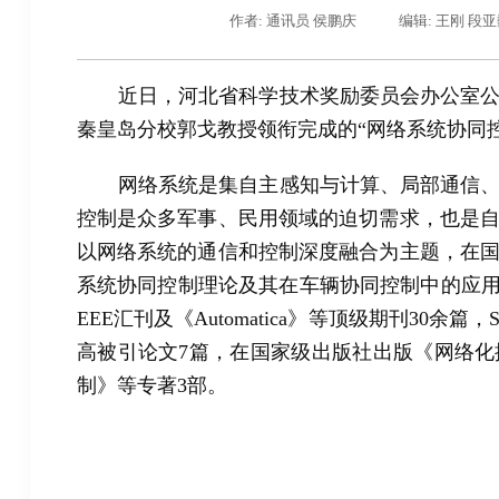
作者: 通讯员 侯鹏庆
编辑: 王刚 段
近日，河北省科学技术奖励委员会办公室
秦皇岛分校郭戈教授领衔完成的“网络系统协同
网络系统是集自主感知与计算、局部通信
控制是众多军事、民用领域的迫切需求，也是
以网络系统的通信和控制深度融合为主题，在
系统协同控制理论及其在车辆协同控制中的应
辽宁省卓越工程师培养联合体在东北大学成立
EEE
汇刊及《
Automatica
》等顶级期刊
30
余篇，
高被引论文
7
篇，在国家级出版社出版《网络化
制》等专著
3
部。