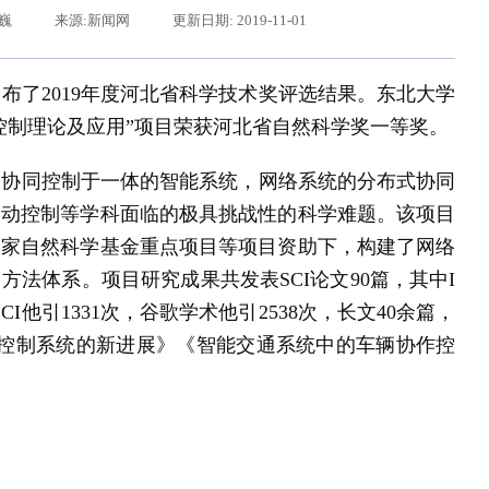
亚巍
来源:新闻网
更新日期: 2019-11-01
公布了
2019
年度河北省科学技术奖评选结果。东北大学
控制理论及应用”项目荣获河北省自然科学奖一等奖。
、协同控制于一体的智能系统，网络系统的分布式协同
自动控制等学科面临的极具挑战性的科学难题。该项目
国家自然科学基金重点项目等项目资助下，构建了网络
用方法体系。项目研究成果共发表
SCI
论文
90
篇，其中
I
习近平给东北大学全体师生回信
SCI
他引
1331
次，谷歌学术他引
2538
次，长文
40
余篇，
控制系统的新进展》《智能交通系统中的车辆协作控