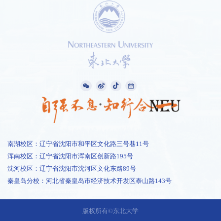
南湖校区：辽宁省沈阳市和平区文化路三号巷11号
浑南校区：辽宁省沈阳市浑南区创新路195号
沈河校区：辽宁省沈阳市沈河区文化东路89号
秦皇岛分校：河北省秦皇岛市经济技术开发区泰山路143号
1 /
1
版权所有©东北大学