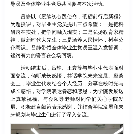
导员及全体毕业生党员共同参与本次活动。
吕静以《赓续初心践使命，砥砺前行启新程》
为题授课，对毕业生党员提出三点希望：一是把科
研落在实处，把学问融入现实；二是弘扬教育家精
神，做新时代大先生；三是涵养人民情怀，树牢公
仆意识。吕静带领全体毕业生党员重温入党誓词，
铿锵有力的誓言在会场回荡。
活动结束后，吕静、王寰等与毕业生代表面对
面交流，倾听成长感悟，共话学院未来发展。座谈
会上，毕业生代表结合个人经历，分享在校时光与
成长感悟，对学院表达眷恋和感恩，为学院发展送
上真挚祝福。与会领导老师对同学们关心学院发
展、积极建言献策表示感谢，并结合学院发展和未
来规划与毕业生们进行了深入交流。