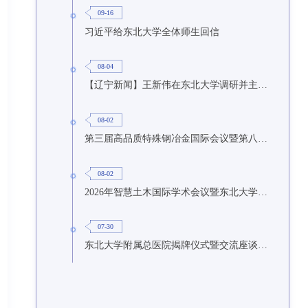
09-16
习近平给东北大学全体师生回信
08-04
【辽宁新闻】王新伟在东北大学调研并主持召开座谈会
08-02
第三届高品质特殊钢冶金国际会议暨第八届特种冶金技术学术会议在东北大学召开
08-02
2026年智慧土木国际学术会议暨东北大学研究生国际暑期学校第九期在东北大学召开
07-30
东北大学附属总医院揭牌仪式暨交流座谈会举行